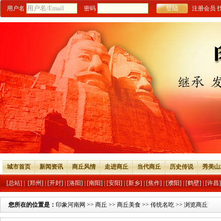
用户名
密码
注册会员
城市首页
新闻资讯
商丘风情
走进商丘
当代商丘
历史传说
秀美山
[总站]
|
[郑州]
|
[开封]
|
[洛阳]
|
[南阳]
|
[安阳]
|
[新乡]
|
[焦作]
|
[濮阳]
|
[鹤壁]
|
[许昌]
您所在的位置是：
印象河南网
>>
商丘
>>
商丘美食
>>
传统名吃
>> 浏览商丘