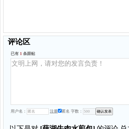
评论区
已有
1
条跟帖
用户名：
注册
匿名
字数：
以下是对
[
薛湖牛肉水煎包
]
的评论,总