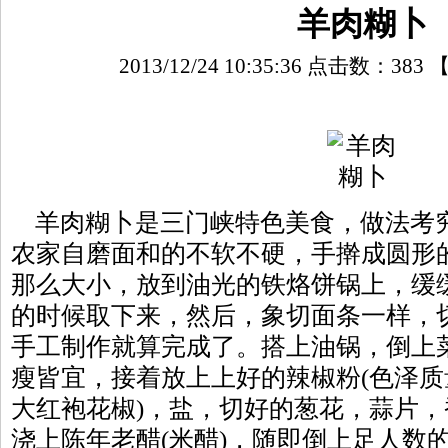
羊肉糊卜
2013/12/24 10:35:36 点击数：
383
羊肉糊卜是三门峡特色美食，做法考
农家自磨面和的不软不硬，手擀成圆形
那么大小，放到油光的铁烙饼锅上，缓
的时候取下来，然后，象切面条一样，
手工制作就算完成了。搭上油锅，倒上
瘦皆宜，接着放上上好的辣椒粉(色泽质
大红袍花椒)，盐，切好的葱花，蒜片
浇上陈年老醋(米醋)，随即倒上足人数