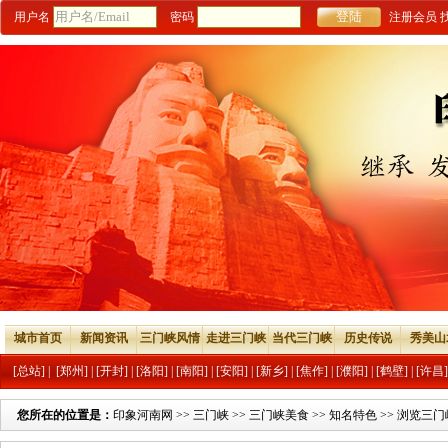
用户名
密码
注册会员
城市首页
新闻资讯
三门峡风情
走进三门峡
当代三门峡
历史传说
秀美山
[总站]
|
[郑州]
|
[开封]
|
[洛阳]
|
[南阳]
|
[安阳]
|
[新乡]
|
[焦作]
|
[濮阳]
|
[鹤壁]
|
[许昌]
您所在的位置是：
印象河南网
>>
三门峡
>>
三门峡美食
>>
知名特色
>> 浏览三门