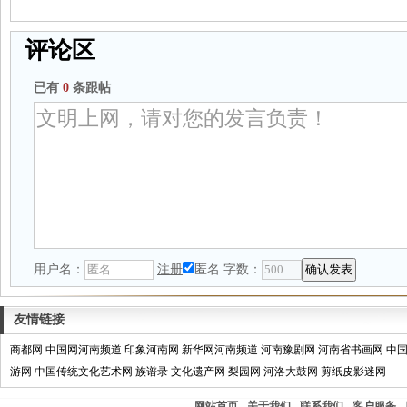
评论区
已有
0
条跟帖
用户名：
注册
匿名
字数：
友情链接
商都网
中国网河南频道
印象河南网
新华网河南频道
河南豫剧网
河南省书画网
中
游网
中国传统文化艺术网
族谱录
文化遗产网
梨园网
河洛大鼓网
剪纸皮影迷网
网站首页
关于我们
联系我们
客户服务