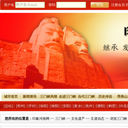
用户名
密码
注册会员
城市首页
新闻资讯
三门峡风情
走进三门峡
当代三门峡
历史传说
秀美山
[总站]
|
[郑州]
|
[开封]
|
[洛阳]
|
[南阳]
|
[安阳]
|
[新乡]
|
[焦作]
|
[濮阳]
|
[鹤壁]
|
[许昌]
您所在的位置是：
印象河南网
>>
三门峡
>>
文化遗产
>>
文遗动态
>> 浏览三门峡