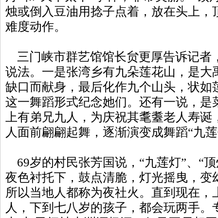
烛或倒入豆油用捻子点着，放在头上，
难度动作。
三门峡市群艺馆馆长贠更厚告诉记者，
说法。一是张湾乡有九朵莲花山，是大
缺口而献身，最后化作九个山头，状如
这一舞蹈形式纪念她们。还有一说，是
上有弟兄九人，为庆祝其耄耋老人寿诞
人面前翩翩起舞，逐渐演变成舞蹈“九莲
69岁的村民张芳国说，“九莲灯”、“
夜色衬托下，鼓点清脆，灯光摇曳，变
所以当地人都称为夜社火。直到现在，上
人，下到七八岁的孩子，都会玩两手。