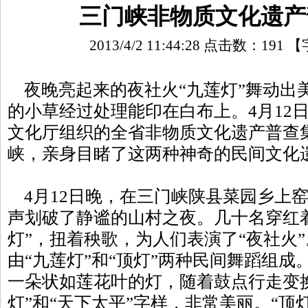
三门峡非物质文化遗产
2013/4/2 11:44:28 点击数：
191
【
夜晚亮起来的夜社火“九莲灯”舞动出
的小草经过处理能印在白布上。4月12日
文化厅组织的全省非物质文化遗产普查
峡，亲身目睹了这两种神奇的民间文化
4月12日晚，在三门峡陕县菜园乡上
声划破了静谧的山村之夜。几十名穿红
灯”，扭着秧歌，为人们表演了“夜社火
由“九莲灯”和“顶灯”两种民间舞蹈组
一朵状如莲花叶的灯，随着鼓点行走变
灯”和“天下太平”字样，非常美丽。“顶