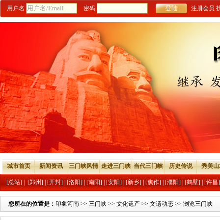
用户名
密码
注册会员
城市首页
新闻资讯
三门峡风情
走进三门峡
当代三门峡
历史传说
秀美山
[总站]
|
[郑州]
|
[开封]
|
[洛阳]
|
[南阳]
|
[安阳]
|
[新乡]
|
[焦作]
|
[濮阳]
|
[鹤壁]
|
[许昌]
您所在的位置是：
印象河南
>>
三门峡
>>
文化遗产
>>
文遗动态
>> 浏览三门峡