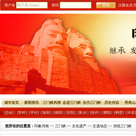
用户名
密码
注册会员
城市首页
新闻资讯
三门峡风情
走进三门峡
当代三门峡
历史传说
秀美山
[总站]
|
[郑州]
|
[开封]
|
[洛阳]
|
[南阳]
|
[安阳]
|
[新乡]
|
[焦作]
|
[濮阳]
|
[鹤壁]
|
[许昌]
您所在的位置是：
印象河南
>>
三门峡
>>
文化遗产
>>
文遗动态
>> 浏览三门峡