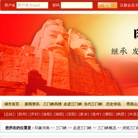
用户名
密码
注册会员
城市首页
新闻资讯
三门峡风情
走进三门峡
当代三门峡
历史传说
秀美山
[总站]
|
[郑州]
|
[开封]
|
[洛阳]
|
[南阳]
|
[安阳]
|
[新乡]
|
[焦作]
|
[濮阳]
|
[鹤壁]
|
[许昌]
您所在的位置是：
印象河南
>>
三门峡
>>
走进三门峡
>>
三门峡概况
>> 浏览三门