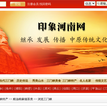
注册会员
找回密码
当代三门峡
历史传说
秀美山水
三门峡美食
三门峡特产
名人名家
传统文艺
乡]
|
[焦作]
|
[濮阳]
|
[鹤壁]
|
[许昌]
|
[漯河]
|
[商丘]
|
[信阳]
|
[周口]
|
[济源]
|
[平顶山]
|
[
峡特产
>>
粮油棉麻烟茶类
>> 浏览三门峡