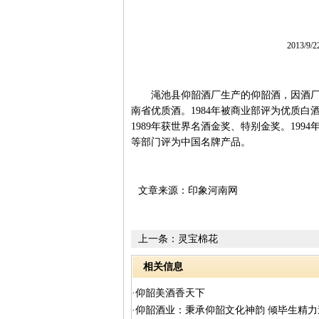
2013/9/
渑池县仰韶酒厂生产的仰韶酒，因酒厂设在
南省优质酒。1984年被商业部评为优质白酒
1989年获世界名酒金奖、特别金奖。19
等部门评为中国名牌产品。
文章来源：印象河南网
上一条：
灵宝棉花
相关信息
·仰韶美酒香天下
·仰韶酒业：秉承仰韶文化神韵 倾毕生精