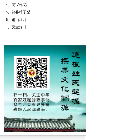
4、
灵宝棉花
5、
陕县柿子醋
6、
崤山烟叶
7、
灵宝烟叶