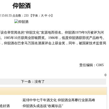
仰韶酒
22 15:01:55 点击数：
233
【字体：
大
中
小
】
举世闻名的“仰韶文化”发源地而得名。仰韶酒1979年9月被评为河
。1985年10月获商业部银爵奖。1986年，低度仰韶酒获部优产品称号。
94年，仰韶酒在巴拿马万国名酒展评会上获金奖，同年，被国家技术监督局
责任编辑：C005
0
下一条：没有了
·延绵中华七千年酒文化 仰韶酒业再攀行业新高峰
力造好酒
·仰韶酒头成连战“收藏珍品”