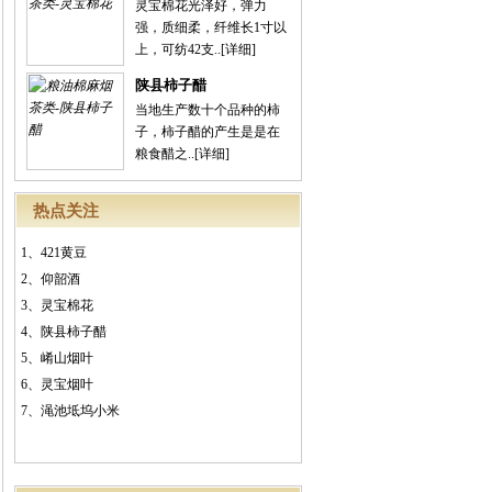
灵宝棉花光泽好，弹力
强，质细柔，纤维长1寸以
上，可纺42支..
[详细]
陕县柿子醋
当地生产数十个品种的柿
子，柿子醋的产生是是在
粮食醋之..
[详细]
热点关注
1、
421黄豆
2、
仰韶酒
3、
灵宝棉花
4、
陕县柿子醋
5、
崤山烟叶
6、
灵宝烟叶
7、
渑池坻坞小米