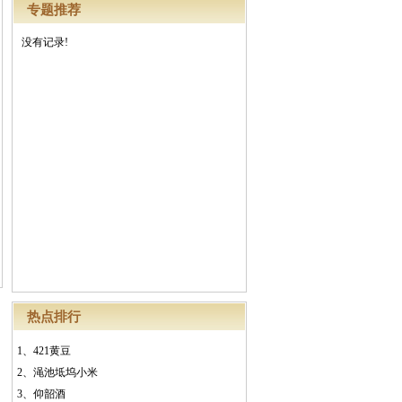
专题推荐
没有记录!
热点排行
1、
421黄豆
2、
渑池坻坞小米
3、
仰韶酒