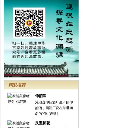
精彩推荐
仰韶酒
渑池县仰韶酒厂生产的仰
韶酒，因酒厂设在举世闻
名的“仰..
[详细]
灵宝棉花