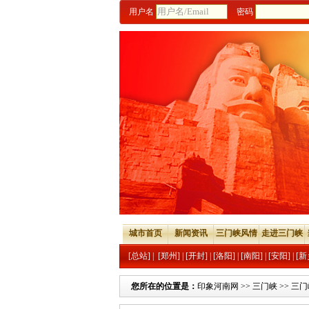
用户名
密码
城市首页
新闻资讯
三门峡风情
走进三门峡
[总站]
|
[郑州]
|
[开封]
|
[洛阳]
|
[南阳]
|
[安阳]
|
[新
您所在的位置是：
印象河南网
>>
三门峡
>>
三门