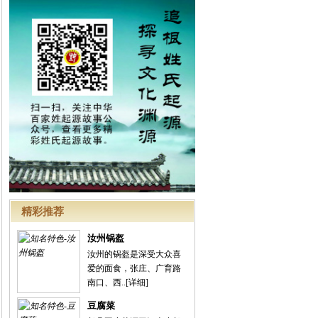
精彩推荐
汝州锅盔
汝州的锅盔是深受大众喜
爱的面食，张庄、广育路
南口、西..
[详细]
豆腐菜