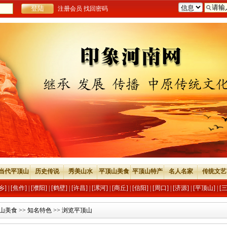
注册会员
找回密码
当代平顶山
历史传说
秀美山水
平顶山美食
平顶山特产
名人名家
传统文艺
乡]
|
[焦作]
|
[濮阳]
|
[鹤壁]
|
[许昌]
|
[漯河]
|
[商丘]
|
[信阳]
|
[周口]
|
[济源]
|
[平顶山]
|
[
山美食
>>
知名特色
>> 浏览平顶山