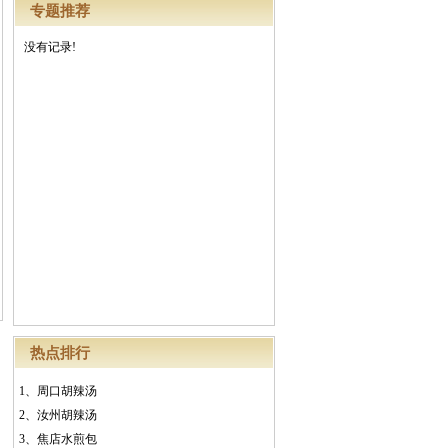
专题推荐
没有记录!
热点排行
1、
周口胡辣汤
2、
汝州胡辣汤
3、
焦店水煎包