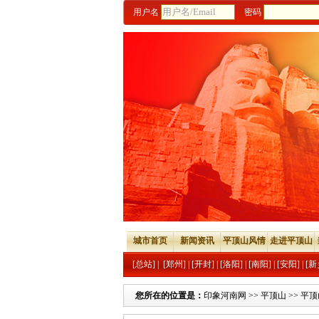
用户名
密码
城市首页
新闻资讯
平顶山风情
走进平顶山
[总站]
|
[郑州]
|
[开封]
|
[洛阳]
|
[南阳]
|
[安阳]
|
[新
您所在的位置是：
印象河南网
>>
平顶山
>>
平顶