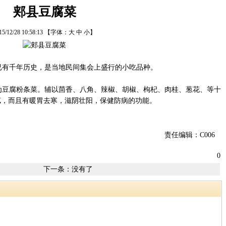
郏县豆腐菜
15/12/28 10:58:13
【字体：
大
中
小
】
有千年历史，是当地民间集会上盛行的小吃品种。
豆腐粉条菜。辅以茴香、八角、辣椒、胡椒、枸杞、肉桂、葱花、等十
腻，而且有暖胃去寒，滋阴壮阳，保健防病的功能。
责任编辑：C006
0
下一条：没有了