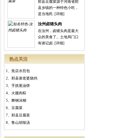
郏县豆腐菜源于河南省郏
县乡镇的一种特色小吃，
是当地民..
[详细]
汝州卤猪头肉
在汝州，卤猪头肉是最大
众的美食了。土地局门口
有谢记卤..
[详细]
热点关注
1、
焦店水煎包
2、
郏县谢老婆烧鸡
3、
手抓葱油饼
4、
火腿肉粽
5、
舞钢沫糊
6、
豆腐菜
7、
郏县豆腐菜
8、
鲁山胡辣汤