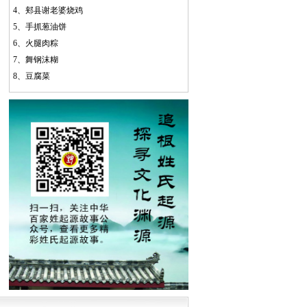
4、
郏县谢老婆烧鸡
5、
手抓葱油饼
6、
火腿肉粽
7、
舞钢沫糊
8、
豆腐菜