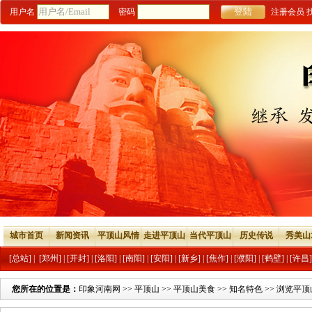
用户名
密码
注册会员
城市首页
新闻资讯
平顶山风情
走进平顶山
当代平顶山
历史传说
秀美山
[总站]
|
[郑州]
|
[开封]
|
[洛阳]
|
[南阳]
|
[安阳]
|
[新乡]
|
[焦作]
|
[濮阳]
|
[鹤壁]
|
[许昌]
您所在的位置是：
印象河南网
>>
平顶山
>>
平顶山美食
>>
知名特色
>> 浏览平顶