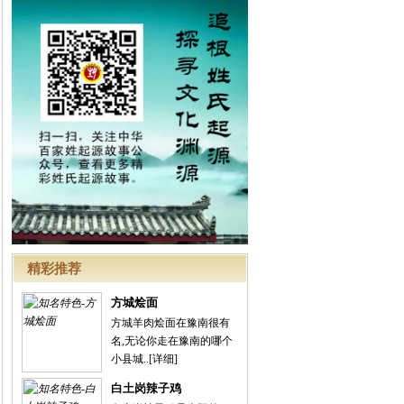
精彩推荐
方城烩面
方城羊肉烩面在豫南很有
名,无论你走在豫南的哪个
小县城..
[详细]
白土岗辣子鸡