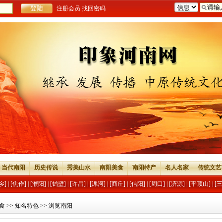
注册会员
找回密码
当代南阳
历史传说
秀美山水
南阳美食
南阳特产
名人名家
传统文艺
乡]
|
[焦作]
|
[濮阳]
|
[鹤壁]
|
[许昌]
|
[漯河]
|
[商丘]
|
[信阳]
|
[周口]
|
[济源]
|
[平顶山]
|
[
食
>>
知名特色
>> 浏览南阳