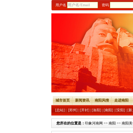
用户名
密码
城市首页
新闻资讯
南阳风情
走进南阳
[总站]
|
[郑州]
|
[开封]
|
[洛阳]
|
[南阳]
|
[安阳]
|
[新
您所在的位置是：
印象河南网
>>
南阳
>>
南阳美