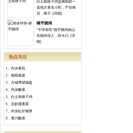
白土岗辣子鸡是南阳的一
道地方著名小吃，产自南
召，辣子..
[详细]
镇平烧鸡
“中华名吃”镇平烧鸡由山
东德州传人，距今已..
[详
细]
热点关注
1、
内乡卷煎
2、
南阳蒸菜
3、
方城博望锅盔
4、
内乡酸菜
5、
白土岗辣子鸡
6、
玄妙观斋菜
7、
内乡缸炉烧饼
8、
淅川酸菜