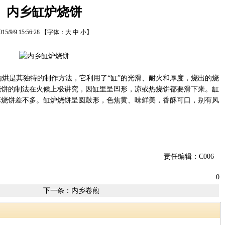
内乡缸炉烧饼
015/9/9 15:56:28
【字体：
大
中
小
】
烘是其独特的制作方法，它利用了“缸”的光滑、耐火和厚度，烧出的烧
烧饼的制法在火候上极讲究，因缸里呈凹形，凉或热烧饼都要滑下来。缸
麻烧饼差不多。缸炉烧饼呈圆鼓形，色焦黄、味鲜美，香酥可口，别有风
责任编辑：C006
0
下一条：
内乡卷煎