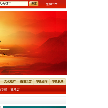
繁體中文
文化遗产
南阳工艺
印象图库
印象视频
三门峡]
|
[驻马店]