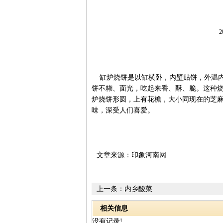
2
缸炉烧饼是以缸横卧，内壁贴饼，外温内
饼不糊、面光，吃起来香、酥、脆。这种
炉烧饼形圆，上有花檐，大小同现在的芝
味，深受人们喜爱。
文章来源：印象河南网
上一条：
内乡酸菜
相关信息
没有记录!