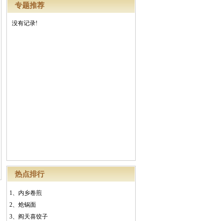
专题推荐
没有记录!
热点排行
1、
内乡卷煎
2、
炝锅面
3、
阎天喜饺子