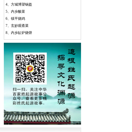
4、
方城博望锅盔
5、
内乡酸菜
6、
镇平烧鸡
7、
玄妙观斋菜
8、
内乡缸炉烧饼