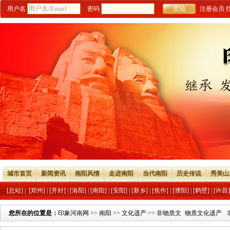
用户名
密码
注册会员
城市首页
新闻资讯
南阳风情
走进南阳
当代南阳
历史传说
秀美山
[总站]
|
[郑州]
|
[开封]
|
[洛阳]
|
[南阳]
|
[安阳]
|
[新乡]
|
[焦作]
|
[濮阳]
|
[鹤壁]
|
[许昌]
您所在的位置是：
印象河南网
>>
南阳
>>
文化遗产
>>
非物质文
物质文化遗产
化遗产