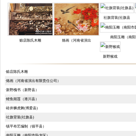
社旗背装(社旗县
南阳玉雕（南阳
赊店陈氏木雕
烙画（河南省演出
新野猴戏
·赊店陈氏木雕
·烙画（河南省演出有限责任公司）
·新野槐书（新野县）
·鲤鱼闹莲（淅川县）
·砖井狮虎舞(博爱县)
·社旗背装(社旗县)
·镇平布艺编制（镇平县）
·南阳玉雕（南阳市卧龙区）