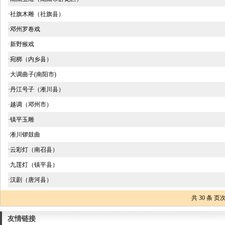
·社旗木雕（社旗县）
·邓州罗卷戏
·新野猴戏
·宛梆（内乡县）
·大调曲子(南阳市)
·丹江号子（淅川县）
·越调（邓州市）
·镇平玉雕
·淅川锣鼓曲
·云彩灯（南召县）
·九莲灯（镇平县）
·汉剧（唐河县）
共
30
条 页次
友情链接