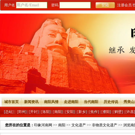
用户名
密码
注册会员
城市首页
新闻资讯
南阳风情
走进南阳
当代南阳
历史传说
秀美山
[总站]
|
[郑州]
|
[开封]
|
[洛阳]
|
[南阳]
|
[安阳]
|
[新乡]
|
[焦作]
|
[濮阳]
|
[鹤壁]
|
[许昌]
您所在的位置是：
印象河南网
>>
南阳
>>
文化遗产
>>
非物质文化遗产
>> 浏览南