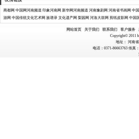
商都网
中国网河南频道
印象河南网
新华网河南频道
河南豫剧网
河南省书画网
中
游网
中国传统文化艺术网
族谱录
文化遗产网
梨园网
河洛大鼓网
剪纸皮影网
中国
网站首页
关于我们
联系我们
客户服务
Copyright© 2011 hn
地址： 河南省郑
电话：0371-86663763 传真：0