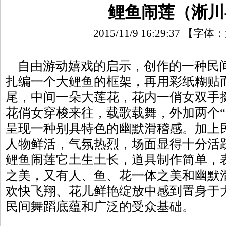
鲤鱼闹莲（淅川
2015/11/9 16:29:37
【字体：
自由游动嬉戏的启示，创作的一种民
扎编一个大鲤鱼的框架，再用彩纸糊贴
尾，中间一朵大莲花，花内一俏女双手
花俏女穿梭来往，载歌载舞，外加两个“
呈现一种别具特色的幽默滑稽感。加上
人物鲜活，气氛热烈，场面显得十分活
鲤鱼闹莲它土生土长，道具制作简单，
之美，又有人、鱼、花一体之美和幽默
欢快飞翔、花儿鲜艳绽放中感到置身于
民间舞蹈底蕴和广泛的受众基础。