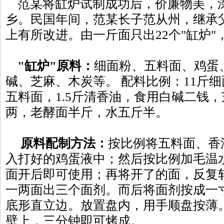
范某将缸炉试制成功后，价廉物美，
乡。民国年间，范某长子范从州，继承
上有所改进。由一斤面只出22个"缸炉"
"缸炉"原料：
细面粉、五料面、鸡蛋
碱、芝麻、木炭等。 配料比例：11斤细
五料面，1.5斤清香油，食用白碱二钱
两，老酵面半斤，水五斤半。
原料配制方法：
按比例将五料面、香
入打好的鸡蛋液中；然后按比例加毛温
面开后即可使用；再将开了的面，反复
一两面出三个面剂。而后将面剂按成一
底形直立边。放置盘内，用手顺盘按薄
壁上，三分钟即可烤成。