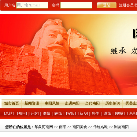
用户名
密码
注册会员
城市首页
新闻资讯
南阳风情
走进南阳
当代南阳
历史传说
秀美山
[总站]
|
[郑州]
|
[开封]
|
[洛阳]
|
[南阳]
|
[安阳]
|
[新乡]
|
[焦作]
|
[濮阳]
|
[鹤壁]
|
[许昌]
您所在的位置是：
印象河南网
>>
南阳
>>
南阳美食
>>
传统名吃
>> 浏览南阳