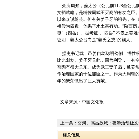
众所周知，姜太公（公元前1128至公元
文韬武略，是辅佐周武王灭商的有功之臣
以来众说纷芸。但有关姜子牙的祖先，在《
祖尝为四嶽，佐禹平水土甚有功。”陕西历
嶽”（四岳）。据考证，“四岳” 不仅是
证明，姜太公吕尚是“姜氏之戎”的族人。
据史书记载，邑姜自幼聪明伶俐，悟性极
比比划划。姜子牙见此，因势利导，一有
熏陶有很大关系。成为武王妻子后，邑姜
作治理国家的十位能臣之一。作为大周朝
年的繁荣做出了巨大贡献。
文章来源：中国文化报
上一条：
交河、高昌故城：夜游活动让文
来
相关信息