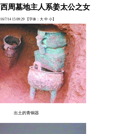
山西周墓地主人系姜太公之女
16/7/14 15:09:29
【字体：
大
中
小
】
出土的青铜器