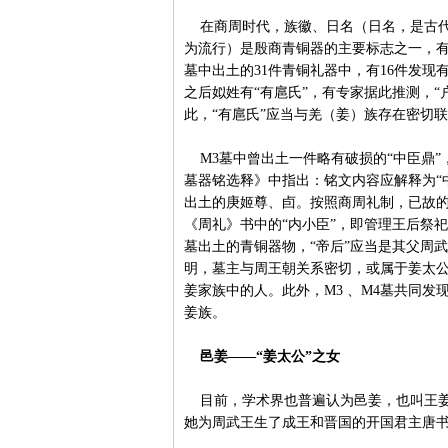
在商周时代，族徽、日名（日名，是古代
为流行）是殷商青铜器的主要标志之一，有
墓中出土的31件青铜礼器中，有16件发
之后姒姓有“有扈氏”，有专家据此推测，“
此，“有扈氏”应当与羌（姜）族存在密切
M3墓中曾出土一件略有破损的“中臣鼎”
墓器铭选释》中指出：铭文内容应解释为“中
出土的庚姬尊、卣。按照商周礼制，已故的王
《周礼》书中的“内小臣”，即管理王后祭
墓出土的青铜器物，“帝后”应当是其父周
明，墓主与周王朝关系密切，或属于姜太公的
姜家族中的人。此外，M3 、M4墓共同发
姜族。
邑姜——“姜太公”之女
目前，学术界也普遍认为邑姜，也叫王姜
她为周武王生了成王和晋国的开国君主唐