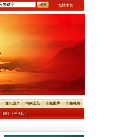
繁體中文
文化遗产
河南工艺
印象图库
印象视频
三门峡]
|
[驻马店]