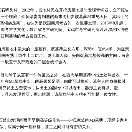
嘴头村。2012年，当地村民在开挖房屋地基时发现青铜器，立即报告
使一个埋藏了众多珍贵青铜器的商末周初贵族墓葬群重见天日，其出土的
“高领袋足鬲”，被认为是我国商周考古的一次重要发现。2013年8月起，
商周考古学文化，陕西省考古研究院、宝鸡市考古研究所以及渭滨区博物
山西周墓地的考古发掘工作。
周墓地中最大的一座墓葬。该墓葬呈长方形，深8米、宽约4米，为竖穴
棺室周围有熟土或生土二层台。属于单人葬，头向朝着地势较高的方向，有东
品一般置于头部附近的二层台或壁龛内。
，目前除了故宫有一件传世品之外，在西周早期墓葬中出土还属首次，十
12年在M3墓葬中出土的高领袋足鬲，由此可以推断，墓主人的身份极其
研究员王占奎表示，从出土的器物中可以看出，器形主要有鼎、壶、
点，且未发现兵器，据此推测，该墓葬的主人很有可能是一位女性。
在石鼓山发现的西周早期高等级贵族——户氏家族的M3墓葬，现经专家考
相似，应属于同一墓葬群，墓主之间可能有密切关系。