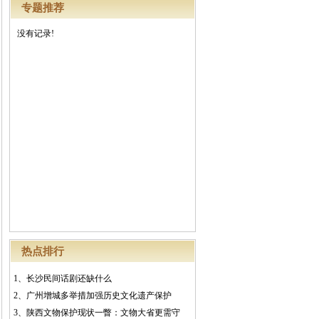
专题推荐
没有记录!
热点排行
1、
长沙民间话剧还缺什么
2、
广州增城多举措加强历史文化遗产保护
3、
陕西文物保护现状一瞥：文物大省更需守