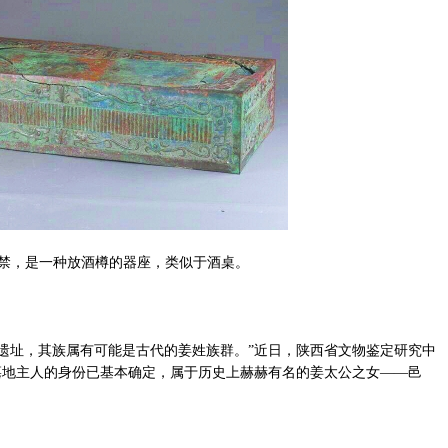
禁，是一种放酒樽的器座，类似于酒桌。
遗址，其族属有可能是古代的姜姓族群。”近日，陕西省文物鉴定研究中
墓地主人的身份已基本确定，属于历史上赫赫有名的姜太公之女——邑