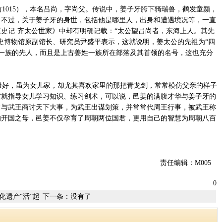
前1015），本名吕尚，字尚父。传说中，姜子牙胯下骑瑞兽，鹤发童颜，
。不过，关于姜子牙的身世，包括他是哪里人，出身和遭遇境况等，一直
史记·齐太公世家》中却有明确记载：“太公望吕尚者，东海上人。其先
史博物馆原副馆长、研究员尹盛平表示，这就说明，姜太公的先祖为“四
姜姓一族的先人，而且是上古姜姓一族所在部落及其首领的名号，这也充分
好，虽为女儿家，却尤其喜欢家里的那把青龙剑，常常模仿父亲的样子
空就指导女儿学习知识、练习剑术，可以说，邑姜的满腹才华与姜子牙的
常与武王商讨天下大事，为武王出谋划策，并常常代周王行事，被武王称
的开国之母，邑姜不仅孕育了周朝两位国君，更用自己的智慧为周朝八百
责任编辑：M005
0
化遗产“活”起
下一条：没有了