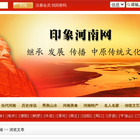
注册会员
找回密码
当代河南
历史传说
秀美山水
河南美食
河南特产
名人名家
传统文艺
乡]
|
[焦作]
|
[濮阳]
|
[鹤壁]
|
[许昌]
|
[漯河]
|
[商丘]
|
[信阳]
|
[周口]
|
[济源]
|
[平顶山]
|
[
省
>> 浏览文章