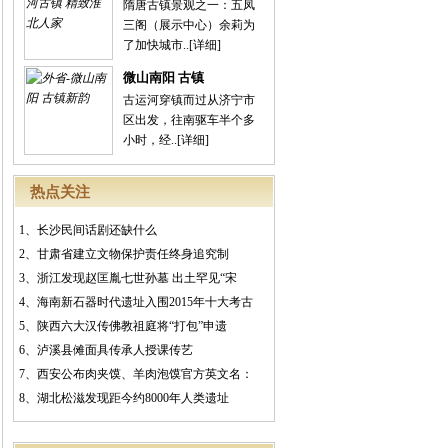
隋唐古镇景观之一：五凤
三阁（展示中心）余莉为
了加快城市..
[详细]
微山南阳 古镇
古运河穿镇而过从济宁市
区出发，往南驱车半个多
小时，经..
[详细]
热点关注
1、
长沙民间话剧还缺什么
2、
甘肃省建立文物保护责任终身追究制
3、
浙江发现赵匡胤七世孙墓 出土罕见“宋
4、
海南新石器时代遗址入围2015年十大考古
5、
陕西六大汉传佛教祖庭将“打包”申遗
6、
泸溪县傩面具传承人授课传艺
7、
西安公布肉夹馍、羊肉泡馍官方英文名：
8、
湖北松滋发现距今约8000年人类遗址