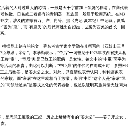
活着的人对过世人的称谓，一般是天干字前加上亲属的称谓，在商代最
着族徽、日名或二者皆有的青铜器，其族属一般属于殷商系统。在M3
现有铭文，涉及的族徽有万、户、冉等。据《史记·夏本纪》中记载，夏禹
户”当为“扈”，而“有扈氏”的后代蒲姓出自姒姓，世袭为西羌的酋长，因
联系。
，根据鼎上刻有的铭文，著名考古学家李学勤在其撰写的《石鼓山三号
臣尊鼎，帝后”。李学勤表示，“帝后”一词曾见于1976年陕西省扶风县
称“帝”，“帝后”则是已故王的配偶，是女性。铭文中的“中臣”两字为
祀等活动的职责，由此可以判断，“中臣鼎”的年代约在周成王时，参照M3
武王之后邑姜，是姜太公之女。对此，尹夏清也表示认同，种种迹象表
家族。而“帝后”在这里就相当于族徽，表明“中臣”这个人是“帝后”邑
现的“高领袋足鬲”是姜戎文化的代表器物，也足以证明其族属毫无疑问为
，是周武王姬发的王妃、历史上赫赫有名的“姜太公”——姜子牙之女，
书虞。