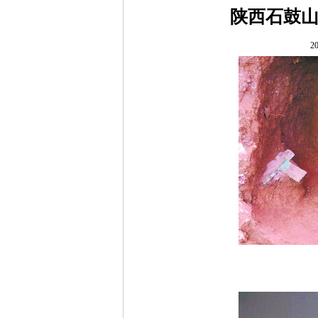
陕西石鼓
20