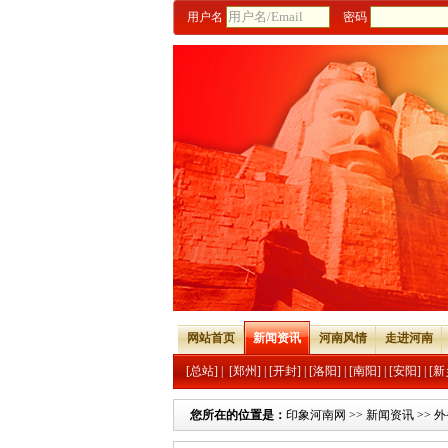
用户名
密码
网站首页
新闻资讯
河南风情
走进河南
[总站]
|
[郑州]
|
[开封]
|
[洛阳]
|
[南阳]
|
[安阳]
|
[新
您所在的位置是：
印象河南网
>>
新闻资讯
>>
外