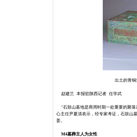
出土的青铜
赵建兰 本报驻陕西记者 任学武
“石鼓山墓地是商周时期一处重要的聚落
心主任尹夏清表示，经专家考证，石鼓山
姜。
M4墓葬主人为女性