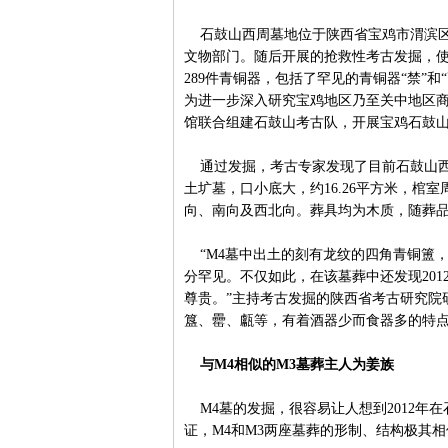
石鼓山西周墓地位于陕西省宝鸡市渭滨区石
文物部门。随后开展的抢救性考古发掘，
289件青铜器，包括了罕见的青铜器“禁”和
为进一步深入研究宝鸡地区乃至关中地区
馆联合组建石鼓山考古队，开展宝鸡石鼓
通过发掘，考古专家发现了目前石鼓山西
土圹墓，口小底大，约16.26平方米，
向、南向及西北向。葬具均为木质，随葬
“M4墓中出土的刻有龙纹的四角青铜簠
分罕见。不仅如此，在该墓葬中还发现20
尊贵。”主持考古发掘的陕西省考古研究院
簋、罍、甗等，有着酒器少而食器多的特
与M4相似的M3墓葬主人为姜族
M4墓的发掘，很容易让人想到2012年
证，M4和M3两座墓葬的形制、结构极其