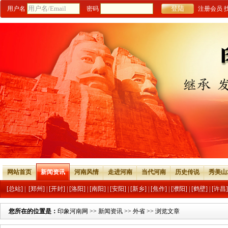
用户名
密码
注册会员
网站首页
新闻资讯
河南风情
走进河南
当代河南
历史传说
秀美山
[总站]
|
[郑州]
|
[开封]
|
[洛阳]
|
[南阳]
|
[安阳]
|
[新乡]
|
[焦作]
|
[濮阳]
|
[鹤壁]
|
[许昌]
您所在的位置是：
印象河南网
>>
新闻资讯
>>
外省
>> 浏览文章