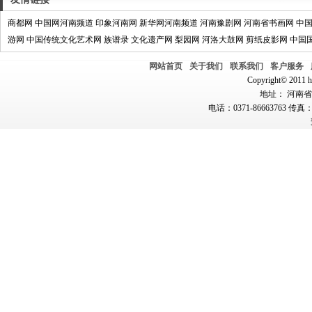
商都网
中国网河南频道
印象河南网
新华网河南频道
河南豫剧网
河南省书画网
中
游网
中国传统文化艺术网
族谱录
文化遗产网
梨园网
河洛大鼓网
剪纸皮影网
中国
网站首页
关于我们
联系我们
客户服务
Copyright© 2011 hn
地址： 河南省郑
电话：0371-86663763 传真：0