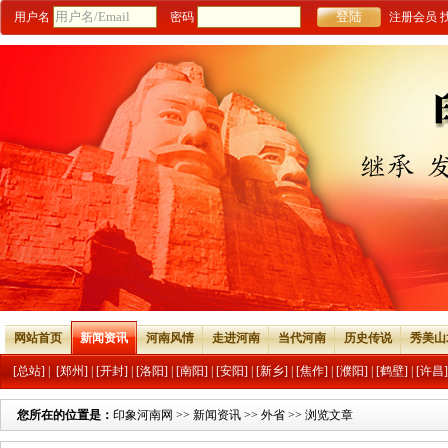
用户名
密码
注册会员
网站首页
新闻资讯
河南风情
走进河南
当代河南
历史传说
秀美山
[总站]
|
[郑州]
|
[开封]
|
[洛阳]
|
[南阳]
|
[安阳]
|
[新乡]
|
[焦作]
|
[濮阳]
|
[鹤壁]
|
[许昌]
您所在的位置是：
印象河南网
>>
新闻资讯
>>
外省
>> 浏览文章