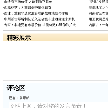
·非遗有市场价值 才能刺激它延伸
·“活化”发
·西藏林芝：为非遗保护量体裁衣
·非遗瑰宝之“
·西沐：重视非遗资源管理的战略地位与作用
·河南省公布
·中州派古琴斫制技艺入选省级非遗项目迎来新机
·用互联网思
·专家：非遗要有市场价值 才能刺激它延伸和扩大
·内蒙古：十
精彩展示
评论区
已有
0
条跟帖