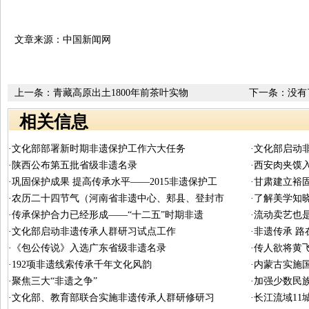
文章来源：中国新闻网
上一条：
青藏高原出土1800年前茶叶实物
下一条：没有
相关信息
·文化部部署新时期非遗保护工作六大任务
·文化部启动
·陕西公布第五批省级非遗名录
·西安肉夹馍
·巩固保护成果 提高传承水平——2015非遗保护工
·甘肃建立裕
·农历二十四节气（河南省非遗中心、郏县、登封市
·了解美学知
·传承保护合力已经形成——“十二五”时期非遗
·流动卖艺也
·文化部启动非遗传承人群研习试点工作
·非遗传承 
·《包公传说》入选广东省级非遗名录
·传人欲将黄
·192项非遗线索传承千年文化风韵
·内蒙古实施
·聚焦三大“非遗之争”
·加强少数民
·文化部、教育部联合实施非遗传承人群研修研习
·长江流域1