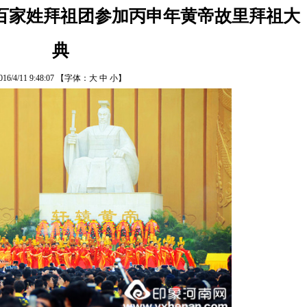
百家姓拜祖团参加丙申年黄帝故里拜祖大
典
016/4/11 9:48:07
【字体：
大
中
小
】