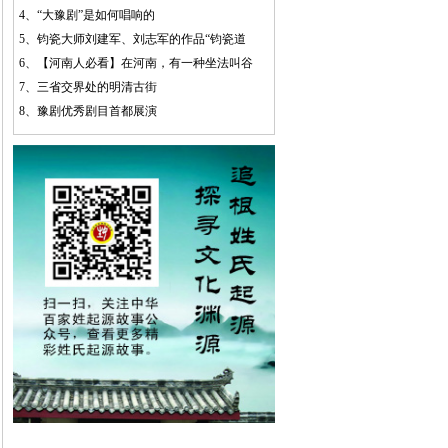
4、
“大豫剧”是如何唱响的
5、
钧瓷大师刘建军、刘志军的作品“钧瓷道
6、
【河南人必看】在河南，有一种坐法叫谷
7、
三省交界处的明清古街
8、
豫剧优秀剧目首都展演