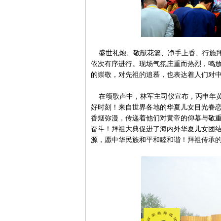
盛世礼炮、敬献花篮、净手上香、行施拜
依次有序进行。现场气氛庄重而热烈，鸣
的崇敬，对先祖的追慕，也表达着人们对
在颂歌声中，林军主司仪宣布，丙申年黄
好时刻！来自世界各地的华夏儿女目光眷
香烟弥漫，传递着他们对黄帝的仰慕与敬
奋斗！拜祖大典促进了海内外华夏儿女团
源，愿中华民族和平和睦和谐！拜祖传承