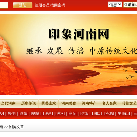
注册会员
找回密码
当代河南
历史传说
秀美山水
河南美食
河南特产
名人名家
传统文艺
乡]
|
[焦作]
|
[濮阳]
|
[鹤壁]
|
[许昌]
|
[漯河]
|
[商丘]
|
[信阳]
|
[周口]
|
[济源]
|
[平顶山]
|
[
南
>> 浏览文章