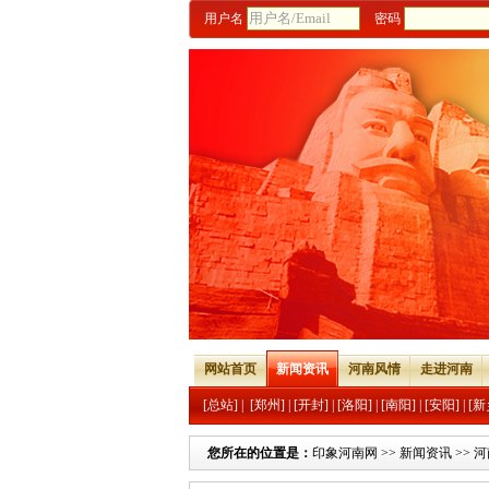
用户名
密码
网站首页
新闻资讯
河南风情
走进河南
[总站]
|
[郑州]
|
[开封]
|
[洛阳]
|
[南阳]
|
[安阳]
|
[新
您所在的位置是：
印象河南网
>>
新闻资讯
>>
河