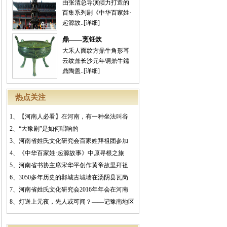
由张清总导演倾力打造的
百集系列剧《中华百家姓·
起源故..
[详细]
鼎——烹饪炊
大禾人面纹方鼎牛角形耳
云纹鼎长沙元年铜鼎牛鑐
鼎陶盖..
[详细]
热点关注
1、
【河南人必看】在河南，有一种坐法叫谷
2、
“大豫剧”是如何唱响的
3、
河南省姓氏文化研究会百家姓拜祖团参加
4、
《中华百家姓·起源故事》中原寻根之旅
5、
河南省书协主席宋华平创作黄帝故里拜祖
6、
3050多年历史的邶城古城墙在汤阴县瓦岗
7、
河南省姓氏文化研究会2016年年会在河南
8、
灯送上元夜，先人或可闻？——记豫南地区