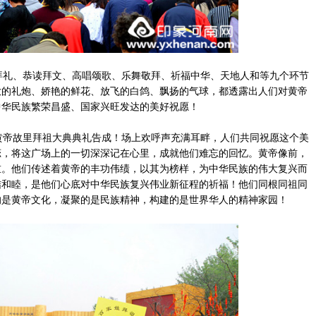
礼、恭读拜文、高唱颂歌、乐舞敬拜、祈福中华、天地人和等九个环节
放的礼炮、娇艳的鲜花、放飞的白鸽、飘扬的气球，都透露出人们对黄帝
中华民族繁荣昌盛、国家兴旺发达的美好祝愿！
帝故里拜祖大典典礼告成！场上欢呼声充满耳畔，人们共同祝愿这个美
恋，将这广场上的一切深深记在心里，成就他们难忘的回忆。黄帝像前，
重。他们传述着黄帝的丰功伟绩，以其为榜样，为中华民族的伟大复兴而
结和睦，是他们心底对中华民族复兴伟业新征程的祈福！他们同根同祖同
的是黄帝文化，凝聚的是民族精神，构建的是世界华人的精神家园！