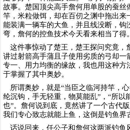
故事。楚国顶尖高手詹何用单股的蚕丝
竿，米粒做饵，却在百仞之渊中拖出来一
能装满一辆车的大鱼，并且线没断，钩
弯，詹何的控鱼技术今天看来相当了得
这件事惊动了楚王，楚王探问究竟，
讲过射箭高手蒲且子使用劣质的弓却一
专一、用力均衡的缘故，我也用这种方
于掌握了其中奥妙。
所谓奥妙，就是“当臣之临河持竿，心
纶沉钩，手无轻重，物莫能乱”，“所以
也”。詹何说到底，竟然讲了一个古代
我们专心致志就能上鱼，这倒是钓鱼界
话说回来，任公子和詹何这两派钓鱼