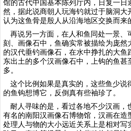
馆的古代中国基本陈列厅内，日复一日
然，据此说商朝人玩海钓就过于脑洞大
认为这鱼骨是殷人从沿海地区交换而来
再说另一方面，在人和鱼同处一景、
刻、画像石中，鱼确实常被描绘为庞然
的汉代垂钓画像石，在水中挣扎的大鱼
东出土的多个汉画像石中，上钩的鱼甚
多。
这个比例如果是真实的，这些鱼少说
的鱼钩想博它，反倒真有些袖珍了。
耐人寻味的是，看过各地不少汉画，
有名的南阳汉画像石博物馆，汉画在造
处理人与物的大小远近关系上是相对写