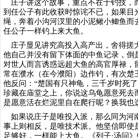
庄子讲这个故事，重点不在于钓技，
到任公子有此收获时惊诧不已，如果目
绳，奔着小沟河汊里的小泥鳅小鲫鱼而
任公子一样钓上来大鱼。
庄子显见讲究高投入高产出，舍得搓
他自己并没有留下体面的中鱼记录，倒
对世人而言诱惑远超大鱼的高官厚禄，
常在濮水（在今濮阳）边作钓，有次楚
他反问：“楚国有只神龟，三千岁时死
珍藏在庙堂之上，你说这乌龟愿意死去
是愿意活在烂泥里自在爬行呢？换我也
如果说庄子是唯投入派，那么同为河
事上则相反，是唯技术派。他坚信即使
足够好，一样能上大鱼。《列子·汤问