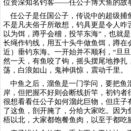
位资深知名钓客——任公子博大鱼的故
任公子是任国公子，传说中的超级捕
不是凡夫俗子所敢想，钓具更是令人咋
以为饵，蹲乎会稽，投竿东海”，也就
长绳作钓线，用五十头牛做鱼饵，蹲在
近）垂钓东海。一开始并不顺利，“旦旦
然一天，有鱼咬了钩，摇头摆尾地挣扎
荡，白浪如山，鬼神俱惊，震动千里。
中鱼之后，溜鱼是一门学问，要把鱼
岸，但把握不好则会断线折竿，初钓者
很想看看任公子如何溜此巨物，但庄子
了这鱼，剖开腌了，分给大家吃。因为
梧以北，大家都饱餐鱼肉，以至于都吃