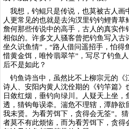
我想，钓鲲只是传说，也莫被古人画
人更常见的也就是去沟汊里钓钓鲤青草
詹何那些传说中的高手，古人的真实作
相似的。许多文人骚客曾把钓鱼写入古
坐久识鱼情”，“路人借问遥招手，怕得
惜黄金饵，唯怜翡翠竿”，写尽了钓鱼
后不是如此？
钓鱼诗当中，虽然比不上柳宗元的《
诗人、安阳内黄人沈佺期的《钓竿篇》
日敛红烟，垂钓向绿川。人疑天上坐，
透，猜钩每误牵。湍危不理辖，潭静欲
我未贤。为看芳饵下，贪得会无筌”。
者莫不有此烦恼，而为看芳饵下，贪得