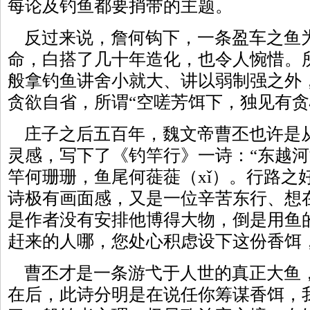
每论及钓鱼都要捎带的主题。
反过来说，詹何钩下，一条盈车之鱼
命，白搭了几十年造化，也令人惋惜。
般拿钓鱼讲舍小就大、讲以弱制强之外
贪欲自省，所谓“空嗟芳饵下，独见有贪
庄子之后五百年，魏文帝曹丕也许是
灵感，写下了《钓竿行》一诗：“东越
竿何珊珊，鱼尾何蓰蓰（xǐ）。行路之
诗极有画面感，又是一位辛苦东行、想
是作者没有安排他博得大物，倒是用鱼
赶来的人哪，您处心积虑设下这份香饵
曹丕才是一条游弋于人世的真正大鱼
在后，此诗分明是在说任你筹谋香饵，