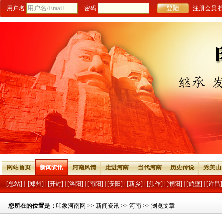
用户名
密码
注册会员
网站首页
新闻资讯
河南风情
走进河南
当代河南
历史传说
秀美山
[总站]
|
[郑州]
|
[开封]
|
[洛阳]
|
[南阳]
|
[安阳]
|
[新乡]
|
[焦作]
|
[濮阳]
|
[鹤壁]
|
[许昌]
您所在的位置是：
印象河南网
>>
新闻资讯
>>
河南
>> 浏览文章