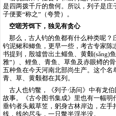
是四两拨千斤的詹何。所以，列子是庄
子便要“称之”（夸赞）。
空嗟芳饵下，独见有贪心
那么，古人钓的鱼都有什么种类呢？
钓泥鳅和鲫鱼，更早一些，考古专家陈
书提到，殷墟曾出土鲻鱼、黄颡(sǎng)
雅”）、鲤鱼、青鱼、草鱼及赤眼鳟的
五种鱼在今天河南北部尚生产。这个名
青、草、黄颡都在其列。
古人也钓鳖，《列子·汤问》中有龙伯国
故事。《古今图书集成》里也有一幅明
垂钓者头戴草笠，躬身古林岸边，左手
线，线的尽头，一只鳖半浮半没。