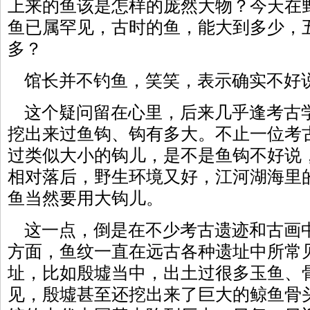
上来的鱼该是怎样的庞然大物？今天在
鱼已属罕见，古时的鱼，能大到多少，
多？
馆长并不钓鱼，笑笑，表示确实不好
这个疑问留在心里，后来几乎逢考古
挖出来过鱼钩、钩有多大。不止一位考
过类似大小的钩儿，是不是鱼钩不好说
相对落后，野生环境又好，江河湖海里
鱼当然要用大钩儿。
这一点，倒是在不少考古遗迹和古画
方面，鱼纹一直在远古各种遗址中所常
址，比如殷墟当中，出土过很多玉鱼、
见，殷墟甚至还挖出来了巨大的鲸鱼骨