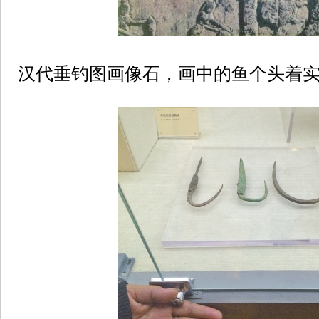
汉代垂钓图画像石，画中的鱼个头着