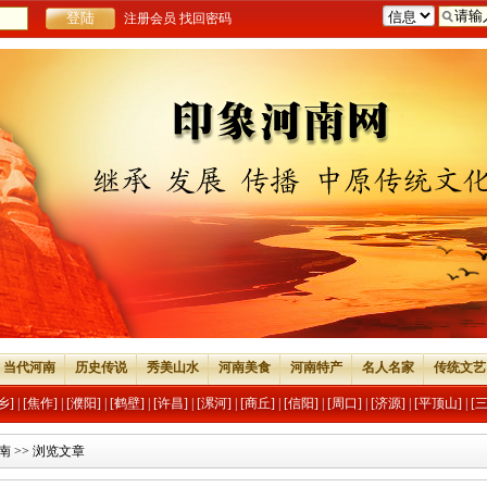
注册会员
找回密码
当代河南
历史传说
秀美山水
河南美食
河南特产
名人名家
传统文艺
乡]
|
[焦作]
|
[濮阳]
|
[鹤壁]
|
[许昌]
|
[漯河]
|
[商丘]
|
[信阳]
|
[周口]
|
[济源]
|
[平顶山]
|
[
南
>> 浏览文章