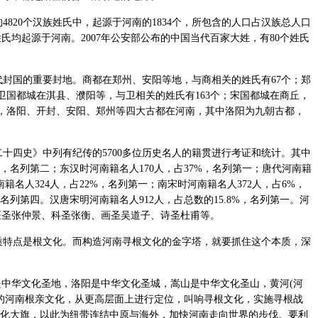
820个汉族姓氏中，起源于河南的1834个，所包含的人口占汉族总人口
氏均起源于河南。2007年公安部公布的中国当代百家大姓，有80个姓氏
封国的重要封地。商都在郑州、安阳等地，与商相关的姓氏有67个；郑
；卫国都城在淇县、濮阳等，与卫相关的姓氏有163个；宋国都城在商丘，
中，洛阳、开封、安阳、郑州等四大古都在河南，其中洛阳为九朝古都，
四史》中列有纪传的5700多位历史名人的籍贯进行考证和统计。其中
%，名列第二；东汉时河南籍名人170人，占37%，名列第一；唐代河南籍
南籍名人324人，占22%，名列第一；南宋时河南籍名人372人，占6%，
名列第四。汉唐宋明河南籍名人912人，占总数的15.8%，名列第一。河
医圣张仲景、科圣张衡、画圣吴道子、诗圣杜甫等。
特点是根文化。而构造河南寻根文化的金字塔，就要抓住这个本质，深
中华文化圣地，洛阳是中华文化圣城，嵩山是中华文化圣山，黄河(河
的河南根亲文化，从更高层面上进行定位，叫响寻根文化，实施寻根战
文化大旗，以此为纽带连结中原与海外，加快河南走向世界的步伐。要利