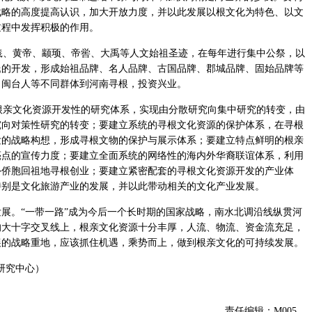
战略的高度提高认识，加大开放力度，并以此发展以根文化为特色、以文
过程中发挥积极的作用。
、黄帝、颛顼、帝喾、大禹等人文始祖圣迹，在每年进行集中公祭，以
氏的开发，形成始祖品牌、名人品牌、古国品牌、郡城品牌、固始品牌等
、闽台人等不同群体到河南寻根，投资兴业。
亲文化资源开发性的研究体系，实现由分散研究向集中研究的转变，由
究向对策性研究的转变；要建立系统的寻根文化资源的保护体系，在寻根
发的战略构想，形成寻根文物的保护与展示体系；要建立特点鲜明的根亲
亮点的宣传力度；要建立全面系统的网络性的海内外华裔联谊体系，利用
外侨胞回祖地寻根创业；要建立紧密配套的寻根文化资源开发的产业体
特别是文化旅游产业的发展，并以此带动相关的文化产业发展。
展。“一带一路”成为今后一个长时期的国家战略，南水北调沿线纵贯河
的大十字交叉线上，根亲文化资源十分丰厚，人流、物流、资金流充足，
展的战略重地，应该抓住机遇，乘势而上，做到根亲文化的可持续发展。
研究中心）
责任编辑：M005