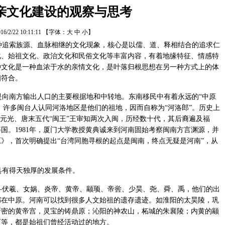
亲文化建设的观察与思考
16/2/22 10:11:11
【字体：
大
中
小
】
追索族源、血脉相继的文化现象，核心是以儒、道、释相结合的追求仁
化、始祖文化、政治文化和民俗文化等丰富内容，有着地缘特征、情感特
种文化是一种血浓于水的亲情文化，是叶落归根思想在另一种方式上的体
相符合。
向南方输出人口的主要根据地和中转地。东南移民中有着永远的“中原
”；许多闽台人认同河洛地区是他们的祖地，因而自称为“河洛郎”。历史上
陈元光、唐末五代“闽王”王审知两次入闽，历经数十代，其后裔遍及福
国。1981年，厦门大学教授黄典诚来到河南固始考察闽南方言渊源，并
》，首次明确提出“台湾同胞寻根的起点是闽南，终点无疑是河南”，从
有得天独厚的发展条件。
伏羲、女娲、炎帝、黄帝、颛顼、帝喾、少昊、尧、舜、禹，他们的出
都在中原。河南可以找到很多人文始祖的遗存遗迹。如淮阳的太昊陵，巩
新密的黄帝宫，灵宝的铸鼎原；沁阳的神农山，柘城的朱襄陵；内黄的颛
石等，都是始祖们曾经活动过的地方。