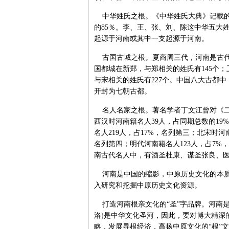
中华姓氏之根。《中华姓氏大典》记载的4
的85％。李、王、张、刘、陈这中华五大姓
起源于河南或其中一支起源于河南。
古国古城之根。夏商周三代，河南是古代
国都城在新郑，与郑相关的姓氏有145个
与宋相关的姓氏有227个。中国八大古都
开封为七朝古都。
名人名家之根。著名学者丁文江曾对《二十
西汉时河南籍名人39人，占同期总数的19
名人219人，占17%，名列第三；北宋时河
名列第四；明代河南籍名人123人，占7%，
南古代名人中，有酒圣杜康、谋圣张良、
河南是中国的缩影，中原历史文化的本质
入研究和挖掘中原历史文化资源。
打造河南根亲文化的“圣”字品牌。河南是
洛)是中华文化圣河，因此，要对博大精深
略，发展寻根经济，高扬中原文化的“根”