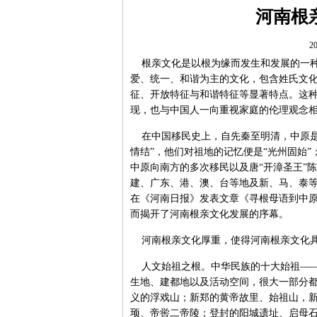
河南根
20
根亲文化是以根为缘而发生和发展的一种
爱、统一、和谐为主的文化，包含姓氏文
征、开放特征与和谐特征等显著特点。这
现，也与中国人一向重视家庭的伦理观念
在中国移民史上，自先秦至明清，中原是
情结”，他们对祖地的记忆便是“光州固始
中原向南方的多次移民以及唐“开漳圣王”
建、广东、港、澳、台等地及新、马、泰等
在《河南日报》发表文章《寻根母语到中原
而揭开了河南根亲文化发展的序幕。
河南根亲文化厚重，使得河南根亲文化具
人文始祖之根。中华民族的十大始祖——
生地、建都地以及活动空间，很大一部分
义的浮戏山；新郑的黄帝故里、始祖山，
顼、帝喾二帝陵；登封的阳城遗址、启母