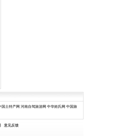
中国土特产网
河南自驾旅游网
中华姓氏网
中国旅
明
意见反馈