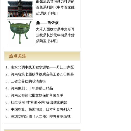
由张清总导演倾力打造的
百集系列剧《中华百家姓·
起源故..
[详细]
鼎——烹饪炊
大禾人面纹方鼎牛角形耳
云纹鼎长沙元年铜鼎牛鑐
鼎陶盖..
[详细]
热点关注
1、
南水北调中线工程水源地――丹江口库区
2、
河南省第七届秋季铁观音茶王赛28日揭幕
3、
三省交界处的明清古街
4、
河南豫剧：十年磨砺出精品
5、
河南公布第七批文物保护单位名单
6、
杜维明:针对“和而不同”提出儒家的普
7、
中国珠算、韩国泡菜、日本和食将列入“
8、
深圳交响乐团《人文颂》即将奏响绿城