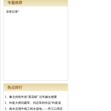
专题推荐
没有记录!
热点排行
1、
豫北传统年俗“蒸花糕” 过年嫁女都要
2、
钧瓷大师刘建军、刘志军的作品“钧瓷道
3、
南水北调中线工程水源地――丹江口库区