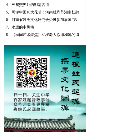
4、
三省交界处的明清古街
5、
网评中国10大花节：河南牡丹节湖南杜鹃
6、
河南省姓氏文化研究会受邀参加泰国“第
7、
永远的申凤梅
8、
【民间艺术聚焦】85岁老人徐澎和她的绢