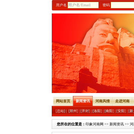
用户名
密码
网站首页
新闻资讯
河南风情
走进河南
[总站]
|
[郑州]
|
[开封]
|
[洛阳]
|
[南阳]
|
[安阳]
|
[新
您所在的位置是：
印象河南网
>>
新闻资讯
>>
河