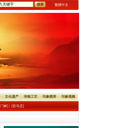
繁體中文
文化遗产
河南工艺
印象图库
印象视频
三门峡]
|
[驻马店]