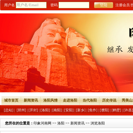
用户名
密码
注册会员
城市首页
新闻资讯
洛阳风情
走进洛阳
当代洛阳
历史传说
秀美山
[总站]
|
[郑州]
|
[开封]
|
[洛阳]
|
[南阳]
|
[安阳]
|
[新乡]
|
[焦作]
|
[濮阳]
|
[鹤壁]
|
[许昌]
您所在的位置是：
印象河南网
>>
洛阳
>>
新闻资讯
>> 浏览洛阳