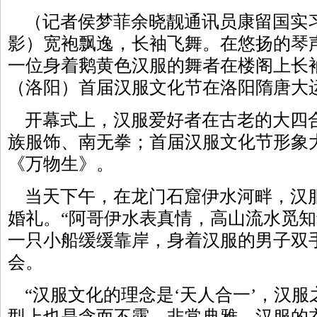
（记者侯梦菲余晓靓通讯员康留国实
影）宽袍飘逸，长袖飞舞。在悠扬的琴
一位身着鹅黄色汉服的舞者在楼阁上长
（洛阳）首届汉服文化节在洛阳隋唐大
开幕式上，汉服爱好者在古老的大四
族服饰、南无拳；首届汉服文化节形象
《万物生》。
当天下午，在龙门石窟伊水河畔，汉
婚礼。“阿哥伊水表真情，高山流水觅知
一只小船缓缓靠岸，身着汉服的男子双
会。
“汉服文化的理念是‘天人合一’，汉服
型上也是含而不露、非常典雅，汉服的