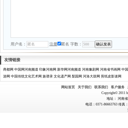
用户名：
注册
匿名
字数：
友情链接
商都网
中国网河南频道
印象河南网
新华网河南频道
河南豫剧网
河南省书画网
中
游网
中国传统文化艺术网
族谱录
文化遗产网
梨园网
河洛大鼓网
剪纸皮影迷网
网站首页
关于我们
联系我们
客户服务
Copyright© 2011 hn
地址： 河南省郑
电话：0371-86663763 传真：0