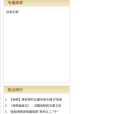
专题推荐
没有记录!
热点排行
1、
【洛阳】将投资85亿建河洛古城 打造洛
2、
《洛阳伽蓝记》：北魏洛阳的兴废之叹
3、
“洛阳涧西苏联建筑群”系列之二 7个“