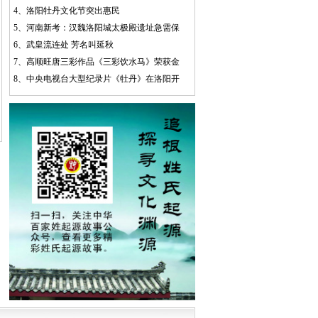
4、
洛阳牡丹文化节突出惠民
5、
河南新考：汉魏洛阳城太极殿遗址急需保
6、
武皇流连处 芳名叫延秋
7、
高顺旺唐三彩作品《三彩饮水马》荣获金
8、
中央电视台大型纪录片《牡丹》在洛阳开