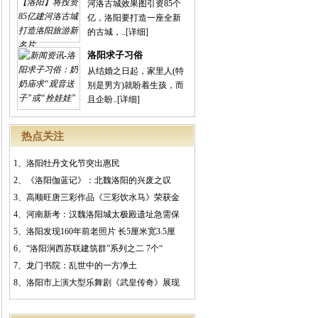
河洛古城效果图引资85个
亿，洛阳要打造一座全新
的古城，..
[详细]
洛阳求子习俗
从结婚之日起，家里人(特
别是男方)就盼着生孩，而
且企盼..
[详细]
热点关注
1、
洛阳牡丹文化节突出惠民
2、
《洛阳伽蓝记》：北魏洛阳的兴废之叹
3、
高顺旺唐三彩作品《三彩饮水马》荣获金
4、
河南新考：汉魏洛阳城太极殿遗址急需保
5、
洛阳发现160年前老照片 长5厘米宽3.5厘
6、
“洛阳涧西苏联建筑群”系列之二 7个“
7、
龙门书院：乱世中的一方净土
8、
洛阳市上演大型乐舞剧《武皇传奇》展现