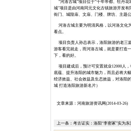
“河洛古城”项目位于“千年帝都、牡丹花
城”项目是由河南同元文化古镇旅游开发有限
衙门、城隍庙、文庙、门楼、牌坊、主题
河洛古城主要为明清风格，以河洛文化为
看点。
项目负责人孙总表示，洛阳旅游的老三篇
游客看完就走，而河洛古城，就是要打造
下，看的好。
项目建成后，预计可安置就业12000人，
底蕴、提升洛阳的城市魅力，而且必将大
经济效益、社会效益及生态效益，对洛阳的
城 打造洛阳旅游新名片）
文章来源：河南旅游资讯网(2014-03-26)
上一条：
考古证实：洛阳“李密冢”实为东