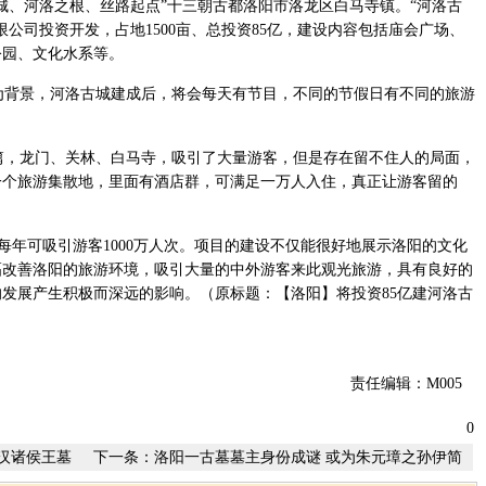
城、河洛之根、丝路起点”十三朝古都洛阳市洛龙区白马寺镇。“河洛古
公司投资开发，占地1500亩、总投资85亿，建设内容包括庙会广场、
公园、文化水系等。
背景，河洛古城建成后，将会每天有节目，不同的节假日有不同的旅游
，龙门、关林、白马寺，吸引了大量游客，但是存在留不住人的局面，
一个旅游集散地，里面有酒店群，可满足一万人入住，真正让游客留的
每年可吸引游客1000万人次。项目的建设不仅能很好地展示洛阳的文化
幅改善洛阳的旅游环境，吸引大量的中外游客来此观光旅游，具有良好的
发展产生积极而深远的影响。（原标题：【洛阳】将投资85亿建河洛古
责任编辑：M005
0
汉诸侯王墓
下一条：
洛阳一古墓墓主身份成谜 或为朱元璋之孙伊简
王