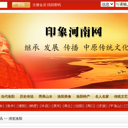
注册会员
找回密码
当代洛阳
历史传说
秀美山水
洛阳美食
洛阳特产
名人名家
传统文艺
乡]
|
[焦作]
|
[濮阳]
|
[鹤壁]
|
[许昌]
|
[漯河]
|
[商丘]
|
[信阳]
|
[周口]
|
[济源]
|
[平顶山]
|
[
讯
>> 浏览洛阳