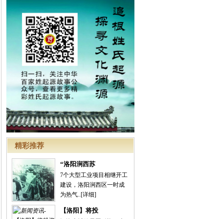
精彩推荐
“洛阳涧西苏
7个大型工业项目相继开工
建设，洛阳涧西区一时成
为热气..
[详细]
【洛阳】将投