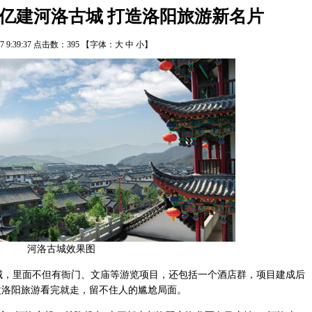
5亿建河洛古城 打造洛阳旅游新名片
/27 9:39:37 点击数：
395
【字体：
大
中
小
】
河洛古城效果图
城，里面不但有衙门、文庙等游览项目，还包括一个酒店群，项目建成后
改洛阳旅游看完就走，留不住人的尴尬局面。