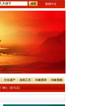
繁體中文
文化遗产
洛阳工艺
印象图库
印象视频
三门峡]
|
[驻马店]