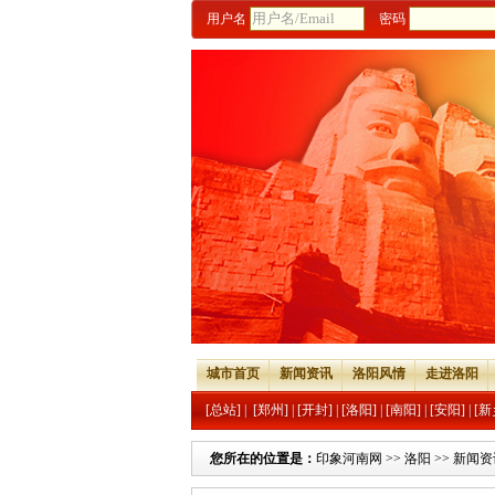
用户名
密码
城市首页
新闻资讯
洛阳风情
走进洛阳
[总站]
|
[郑州]
|
[开封]
|
[洛阳]
|
[南阳]
|
[安阳]
|
[新
您所在的位置是：
印象河南网
>>
洛阳
>>
新闻资