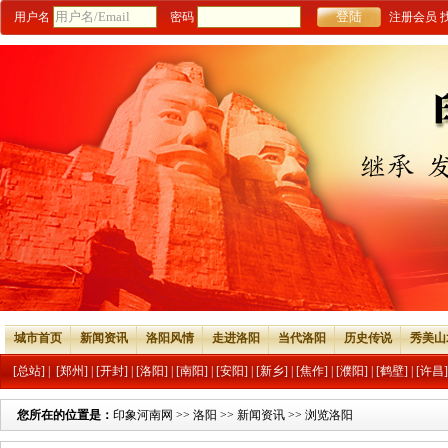
用户名
密码
注册会员
城市首页
新闻资讯
洛阳风情
走进洛阳
当代洛阳
历史传说
秀美山
[总站]
|
[郑州]
|
[开封]
|
[洛阳]
|
[南阳]
|
[安阳]
|
[新乡]
|
[焦作]
|
[濮阳]
|
[鹤壁]
|
[许昌]
您所在的位置是：
印象河南网
>>
洛阳
>>
新闻资讯
>> 浏览洛阳