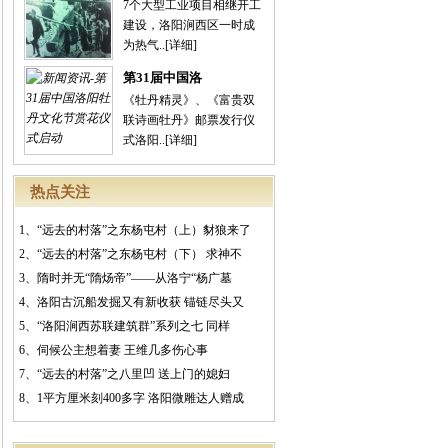
7个大型工业项目相继开工
建设，洛阳涧西区一时成
为热气..
[详细]
第31届中国洛
《牡丹精灵》、《富贵双
联诗画牡丹》邮票发行仪
式洛阳..
[详细]
热点关注
1、
“远去的村落”之东杨屯村（上）豺狼来了
2、
“远去的村落”之东杨屯村（下） 求神不
3、
隋时并无“隋炀帝”——从洛宁“杨广墓
4、
洛阳古沉船发掘又有新收获 锚链尽头又
5、
“洛阳涧西苏联建筑群”系列之七 同样
6、
伺候公主想着妻 王维几多伤心事
7、
“远去的村落”之八里凹 送上门的媳妇
8、
1平方厘米刻400多字 洛阳微雕达人赠成