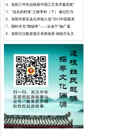
4、
洛阳三件作品斩获中国工艺美术最高奖“
5、
“远去的村落”之矬李村（下） 被记忆与
6、
洛阳市新安县石井镇入选“2013中国最美
7、
隋时并无“隋炀帝”——从洛宁“杨广墓
8、
洛阳古沉船发掘又有新收获 锚链尽头又