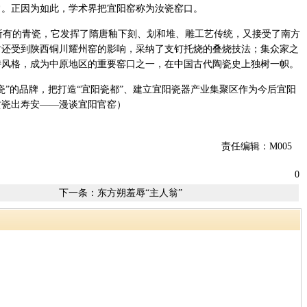
常。正因为如此，学术界把宜阳窑称为汝瓷窑口。
有的青瓷，它发挥了隋唐釉下刻、划和堆、雕工艺传统，又接受了南方
时还受到陕西铜川耀州窑的影响，采纳了支钉托烧的叠烧技法；集众家之
特风格，成为中原地区的重要窑口之一，在中国古代陶瓷史上独树一帜。
瓷”的品牌，把打造“宜阳瓷都”、建立宜阳瓷器产业集聚区作为今后宜阳
贡瓷出寿安——漫谈宜阳官窑）
责任编辑：M005
0
下一条：
东方朔羞辱“主人翁”