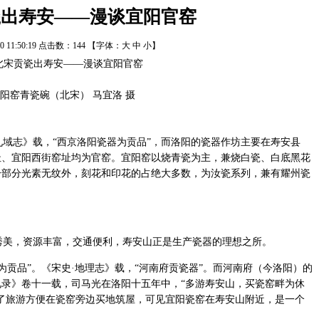
瓷出寿安——漫谈宜阳官窑
/10 11:50:19 点击数：
144
【字体：
大
中
小
】
阳窑青瓷碗（北宋） 马宜洛 摄
域志》载，“西京洛阳瓷器为贡品”，而洛阳的瓷器作坊主要在寿安县
址、宜阳西街窑址均为官窑。宜阳窑以烧青瓷为主，兼烧白瓷、白底黑花
一部分光素无纹外，刻花和印花的占绝大多数，为汝瓷系列，兼有耀州瓷
美，资源丰富，交通便利，寿安山正是生产瓷器的理想之所。
贡品”。《宋史·地理志》载，“河南府贡瓷器”。而河南府（今洛阳）的
录》卷十一载，司马光在洛阳十五年中，“多游寿安山，买瓷窑畔为休
了旅游方便在瓷窑旁边买地筑屋，可见宜阳瓷窑在寿安山附近，是一个