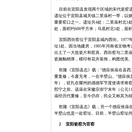
目前在宜阳县发现两个区域的宋代瓷窑遗
遗址位于宜阳县城关镇二里庙村一带，以
重要窑口之一。遗址共4处：二里庙村北1处
处，面积约600平方米；马底村北1处，面积
宜阳西街窑位于宜阳县城内西街。1977
址1处。因当地建房，1985年河南省文
出土了一大批瓷片和窑具。西街窑与二里
瓷施釉稍厚，模印有花卉装饰，构图优美
乾隆《宜阳县志》载：“德应侯庙在县西
重复修，今废无考，一在半壁山。”德应侯是
年），驻扎在耀州的感德军节度使请求将
熙宁之前。该庙在宋徽宗崇宁末年（公元1
庙经历代重修，至今仍存，民众又称其为
乾隆《宜阳县志》载，另一个德应侯庙在
半壁山也是一处窑址。目前，半壁山窑址
2 宜阳瓷窑为官窑