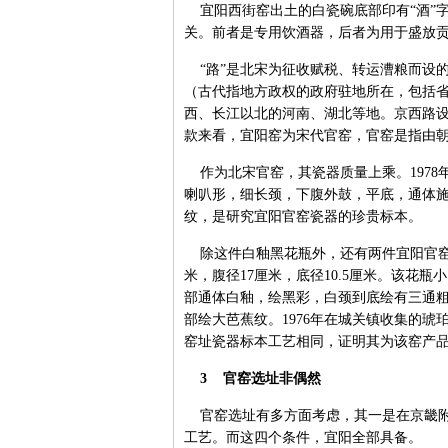
宜阳西街窑出土的白瓷碗底部印有“酒”字，
关。前者是专用饮酒器，后者为用于盛放
“路”是北宋为征收赋税、转运漕粮而设
（古代指地方政权的政府驻地所在，包括
西、长江以北的河南、湖北等地。京西路设
款来看，宜阳窑为宋代官窑，官窑是指由
作为北宋官窑，其瓷器质量上乘。1978
喇叭形，细长颈，下腹外鼓，平底，通体
纹，是研究宜阳官窑瓷器的珍贵标本。
除这件白釉黑花瓶外，还有两件宜阳官窑标
米，腹径17厘米，底径10.5厘米。该花
部通体白釉，绘黑彩，白颈到底绘有三通
部绘大芭蕉纹。1976年在城关镇收集的琥
窑址瓷器标本工艺相同，证明其为该窑产
3 官窑选址非偶然
官窑选址有多方面考虑，其一是在京畿附
工艺。而这四个条件，宜阳全部具备。