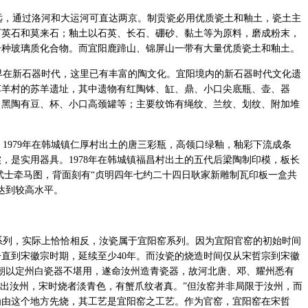
，通过洛河和大运河可直达两京。制贡瓷必用优质瓷土和釉土，瓷土主
石英石和莫来石；釉土以石英、长石、硼砂、黏土等为原料，磨成粉末，
一种玻璃质化合物。而宜阳鹿蹄山、锦屏山一带有大量优质瓷土和釉土。
在新石器时代，这里已有丰富的陶文化。宜阳境内的新石器时代文化遗
苏羊村的苏羊遗址，其中遗物有红陶钵、缸、鼎、小口尖底瓶、壶、器
；黑陶有豆、杯、小口高颈罐等；主要纹饰有绳纹、兰纹、划纹、附加堆
979年在韩城镇仁厚村出土的唐三彩瓶，高领口绿釉，釉彩下流成条
，是实用器具。1978年在韩城镇福昌村出土的五代后梁陶制印模，板长
刻武士牵马图，背面刻有“贞明四年七约二十四日耿家新雕制瓦印板一盒共
达到较高水平。
列，实际上恰恰相反，汝瓷属于宜阳窑系列。因为宜阳官窑的初始时间
，一直到宋徽宗时期，延续至少40年。而汝瓷的烧造时间仅从宋哲宗到宋徽
本朝以定州白瓷器不堪用，遂命汝州造青瓷器，故河北唐、邓、耀州悉有
器出汝州，宋时烧者淡青色，有蟹爪纹者真。”但汝窑并非局限于汝州，而
为由这个地方先烧，其工艺是宜阳窑之工艺。作为官窑，宜阳窑在宋哲