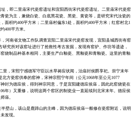
址，即二里庙宋代瓷窑遗址和宜阳西街宋代瓷窑遗址。二里庙宋代瓷窑
烧青瓷为主，兼烧白瓷、白底黑花瓷、黑瓷、黄瓷等，是研究宋代汝瓷的
，面积约400平方米；二里庙村偏东1处，面积约400平方米；红窑村北1
约400平方米。
年，河南省文物工作队调查宜阳二里庙宋代瓷窑发现，宜阳县城西街有窑
物考古研究所对该窑址进行了抢救性考古发掘，发现有窑炉、作坊等遗迹，
庙窑烧制品种基本相同，主要生产白釉瓷、黑釉瓷和青釉瓷。这里的青釉
。
二里，宋熙宁感德军守臣以水旱祷应状闻，治庙封侯爵享祀。崇宁末年
北方瓷窑供奉的窑神，宋神宗熙宁年间（公元1068年至公元1077
窑神封为德应侯，得到神宗同意，于是宜阳建德应侯庙，因此此窑烧瓷在
106年）又重修，说明这两个窑区的制瓷业一直延续到北宋末年。德应侯
祖师庙。
半壁山，该山是鹿蹄山的主峰，因为德应侯庙一般修在瓷窑附近，说明
尚未发现。