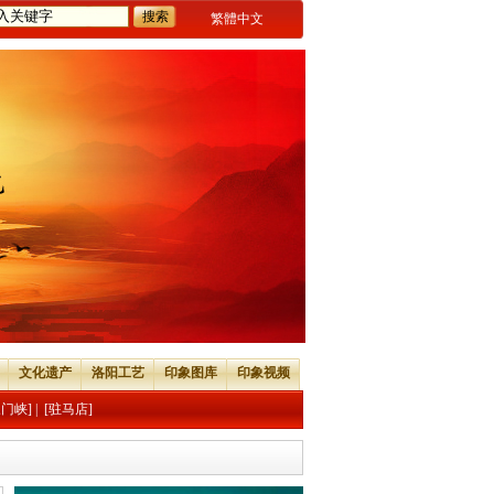
繁體中文
文化遗产
洛阳工艺
印象图库
印象视频
三门峡]
|
[驻马店]