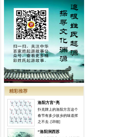
精彩推荐
洛阳方言“亮
扑克牌上的洛阳方言这个
春节有多少故乡的味道挥
之不去..
[详细]
“洛阳涧西苏