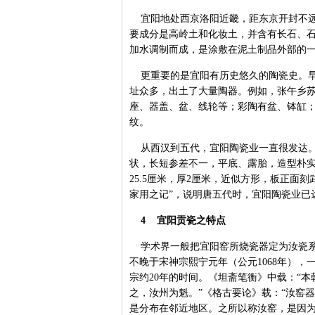
宜阳地处西京洛阳近畿，距东京开封不远
要成分是高岭土和化妆土，并含有长石、
加水调制而成，是涂敷在泥土制品外部的
更重要的是宜阳有历史悠久的陶瓷史。早
址众多，出土了大量陶器。例如，张午乡
座、器盖、盆、线轮等；彩陶有盆、钵缸
纹。
从西汉到五代，宜阳陶瓷业一直很发达。1
状，长短参差不一，平底、露胎，造型朴实
25.5厘米，厚2厘米，近似方形，板正面
家用之记”，说明唐五代时，宜阳陶瓷业已
4 宜阳贡瓷之特点
学术界一般把宜阳窑所烧瓷器定为汝瓷系
不晚于宋神宗熙宁元年（公元1068年）
宗约20年的时间。《坦斋笔衡》中载：“
之，汝州为魁。”《格古要论》载：“汝窑
是分布在邻近地区。之所以称汝窑，是因