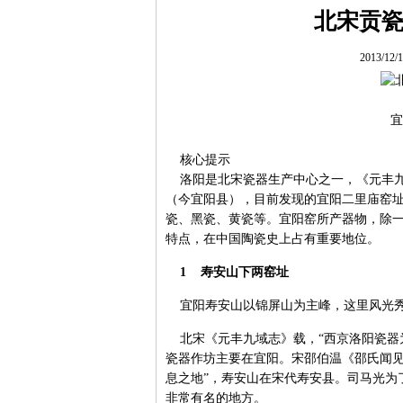
北宋贡
2013/12
宜
核心提示
洛阳是北宋瓷器生产中心之一，《元丰九
（今宜阳县），目前发现的宜阳二里庙窑
瓷、黑瓷、黄瓷等。宜阳窑所产器物，除
特点，在中国陶瓷史上占有重要地位。
1 寿安山下两窑址
宜阳寿安山以锦屏山为主峰，这里风光秀
北宋《元丰九域志》载，“西京洛阳瓷器为
瓷器作坊主要在宜阳。宋邵伯温《邵氏闻见
息之地”，寿安山在宋代寿安县。司马光为
非常有名的地方。