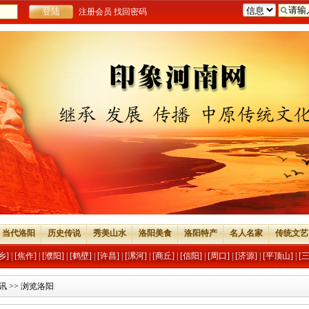
注册会员
找回密码
当代洛阳
历史传说
秀美山水
洛阳美食
洛阳特产
名人名家
传统文艺
乡]
|
[焦作]
|
[濮阳]
|
[鹤壁]
|
[许昌]
|
[漯河]
|
[商丘]
|
[信阳]
|
[周口]
|
[济源]
|
[平顶山]
|
[
讯
>> 浏览洛阳