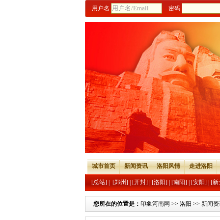
用户名
密码
城市首页
新闻资讯
洛阳风情
走进洛阳
[总站]
|
[郑州]
|
[开封]
|
[洛阳]
|
[南阳]
|
[安阳]
|
[新
您所在的位置是：
印象河南网
>>
洛阳
>>
新闻资