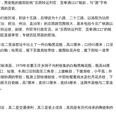
黑瓷瓶的腹部刻有“京西转运判官、贡奉酒□□□”铭款，与“酒”字有
贡酒的贡瓷。
的行政区域，初设十五路，后增设为十八路、二十三路。以洛阳为治所
省治、府治、州治、县治等）的京西路范围很大，基本包括今京广铁路以
转运使、副使、判官等行政官员。从“京西转运判官、贡奉酒□□□”的铭
朝廷直接掌管，专烧宫廷用器的窑场。
年在二里庙窑址中出土了一件白釉黑花瓶，高22厘米，口径65厘米；口呈
施白釉；绘黑花，颈下至腹肩绘带纹，腹围绘花卉纹，腹下部绘一道带
准器。1970年在董王庄乡洞子沟村收集的白釉黑梅花瓶，瓶高44厘
瓶小口、短颈、丰肩口沿剖面呈三角形；上腹略鼓，下腹渐收，小平底；外
粗细协调的带纹；瓶身上部绘缠枝纹，中部绘鸳鸯戏水及牡丹花卉纹，下
珀斑天目瓷碗，高7厘米，直径12厘米，底径4厘米，这两件器物与二里庙
品。
近，其二是交通便利，其三是瓷土优良，其四是有历代传承的陶瓷制作