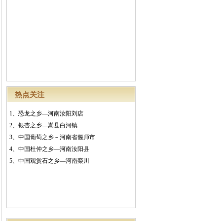
热点关注
1、
恐龙之乡—河南汝阳刘店
2、
银杏之乡—嵩县白河镇
3、
中国葡萄之乡－河南省偃师市
4、
中国杜仲之乡—河南汝阳县
5、
中国观赏石之乡—河南栾川