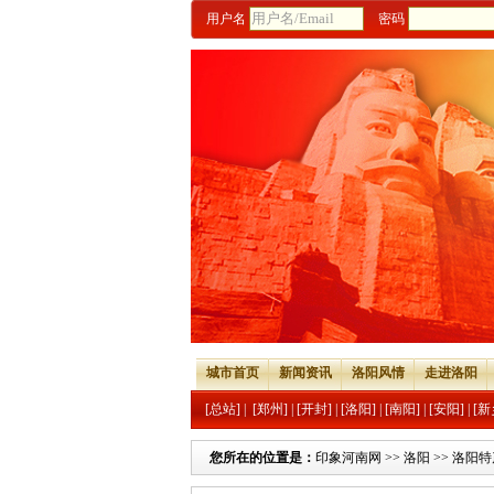
用户名
密码
城市首页
新闻资讯
洛阳风情
走进洛阳
[总站]
|
[郑州]
|
[开封]
|
[洛阳]
|
[南阳]
|
[安阳]
|
[新
您所在的位置是：
印象河南网
>>
洛阳
>>
洛阳特