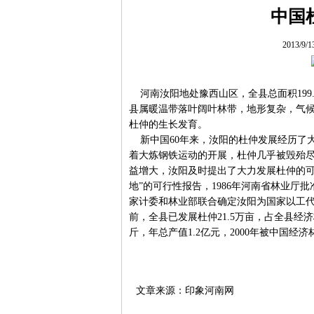
中国
2013/9/
河南汝阳地处豫西山区，全县总面积199.7
县属暖温带落叶阔叶林带，地形复杂，气
杜仲的生长发育。
新中国60年来，汝阳的杜仲发展经历了大落
着大炼钢铁运动的开展，杜仲几乎被毁殆尽
益增大，汝阳及时提出了大力发展杜仲的可
地”的可行性报告，1986年河南省林业厅批
家计委和林业部联合确定汝阳为国家以工
前，全县已发展杜仲21.5万亩，占全县经济林
斤，年总产值1.2亿元，2000年被中国经
文章来源：印象河南网