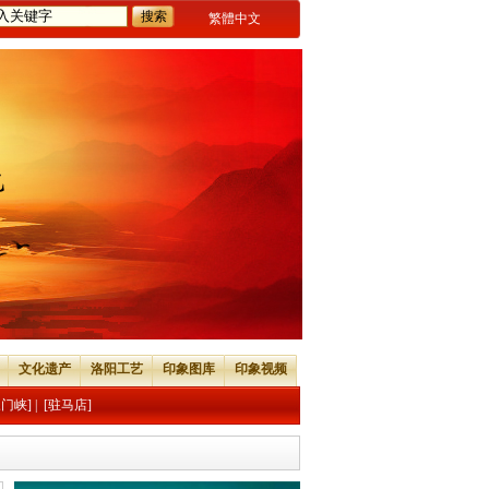
繁體中文
文化遗产
洛阳工艺
印象图库
印象视频
三门峡]
|
[驻马店]