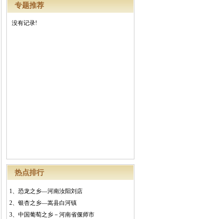
专题推荐
没有记录!
热点排行
1、
恐龙之乡—河南汝阳刘店
2、
银杏之乡—嵩县白河镇
3、
中国葡萄之乡－河南省偃师市