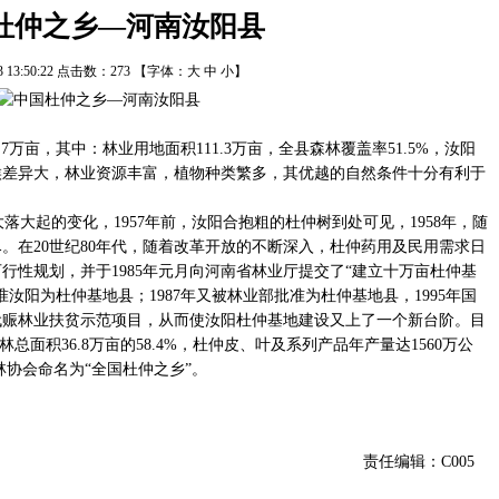
杜仲之乡—河南汝阳县
13 13:50:22 点击数：
273
【字体：
大
中
小
】
万亩，其中：林业用地面积111.3万亩，全县森林覆盖率51.5%，汝阳
候差异大，林业资源丰富，植物种类繁多，其优越的自然条件十分有利于
大起的变化，1957年前，汝阳合抱粗的杜仲树到处可见，1958年，随
。在20世纪80年代，随着改革开放的不断深入，杜仲药用及民用需求日
行性规划，并于1985年元月向河南省林业厅提交了“建立十万亩杜仲基
准汝阳为杜仲基地县；1987年又被林业部批准为杜仲基地县，1995年国
代赈林业扶贫示范项目，从而使汝阳杜仲基地建设又上了一个新台阶。目
总面积36.8万亩的58.4%，杜仲皮、叶及系列产品年产量达1560万公
济林协会命名为“全国杜仲之乡”。
责任编辑：C005