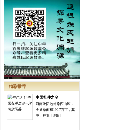
精彩推荐
中国杜仲之乡
河南汝阳地处豫西山区，
全县总面积199.7万亩，其
中：林业..
[详细]