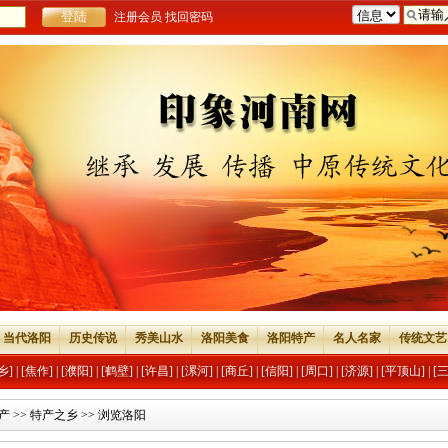
注册会员
找回密码
当代洛阳
历史传说
秀美山水
洛阳美食
洛阳特产
名人名家
传统文艺
乡]
|
[焦作]
|
[濮阳]
|
[鹤壁]
|
[许昌]
|
[漯河]
|
[商丘]
|
[信阳]
|
[周口]
|
[济源]
|
[平顶山]
|
[
产
>>
特产之乡
>> 浏览洛阳