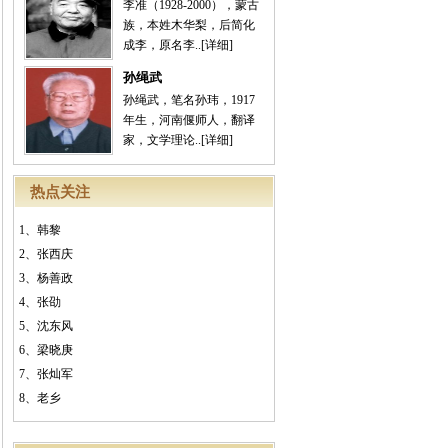
李准（1928-2000），蒙古
族，本姓木华梨，后简化
成李，原名李..
[详细]
孙绳武
孙绳武，笔名孙玮，1917
年生，河南偃师人，翻译
家，文学理论..
[详细]
热点关注
1、
韩黎
2、
张西庆
3、
杨善政
4、
张劭
5、
沈东风
6、
梁晓庚
7、
张灿军
8、
老乡