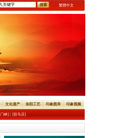
繁體中文
文化遗产
洛阳工艺
印象图库
印象视频
三门峡]
|
[驻马店]