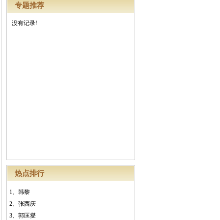
专题推荐
没有记录!
热点排行
1、
韩黎
2、
张西庆
3、
郭匡燮