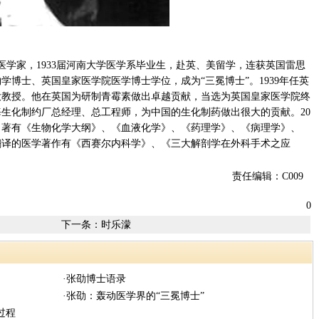
著名医学家，1933届河南大学医学系毕业生，赴英、美留学，连获英国雷思
博士、英国皇家医学院医学博士学位，成为“三冕博士”。1939年任英
大教授。他在英国为研制青霉素做出卓越贡献，当选为英国皇家医学院终
上海生化制约厂总经理、总工程师，为中国的生化制药做出很大的贡献。20
等。著有《生物化学大纲》、《血液化学》、《药理学》、《病理学》、
翻译的医学著作有《西赛尔内科学》、《三大解剖学在外科手术之应
责任编辑：C009
0
下一条：
时乐濛
·张劭博士语录
·张劭：轰动医学界的“三冕博士”
过程