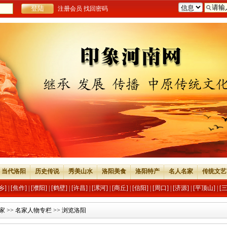
注册会员
找回密码
当代洛阳
历史传说
秀美山水
洛阳美食
洛阳特产
名人名家
传统文艺
乡]
|
[焦作]
|
[濮阳]
|
[鹤壁]
|
[许昌]
|
[漯河]
|
[商丘]
|
[信阳]
|
[周口]
|
[济源]
|
[平顶山]
|
[
家
>>
名家人物专栏
>> 浏览洛阳