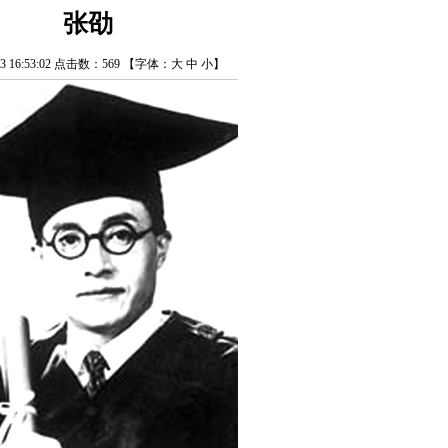
张劭
/13 16:53:02 点击数：
569
【字体：
大
中
小
】