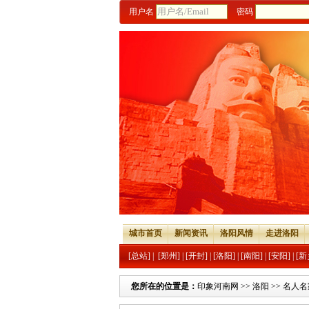
用户名
密码
城市首页
新闻资讯
洛阳风情
走进洛阳
[总站]
|
[郑州]
|
[开封]
|
[洛阳]
|
[南阳]
|
[安阳]
|
[新
您所在的位置是：
印象河南网
>>
洛阳
>>
名人名