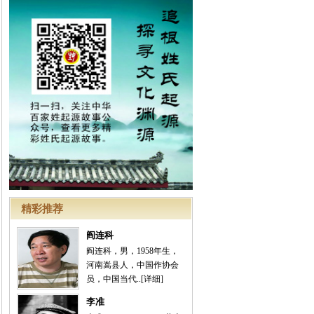
精彩推荐
阎连科
阎连科，男，1958年生，
河南嵩县人，中国作协会
员，中国当代..
[详细]
李准