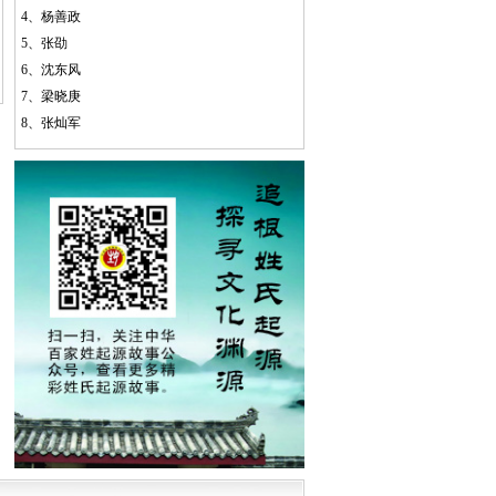
4、
杨善政
5、
张劭
6、
沈东风
7、
梁晓庚
8、
张灿军