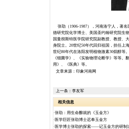
张劭（1906-1987），河南洛宁人，
德研究院化学博士、美国圣约翰研究院生物学
国曼彻斯特医学院研究院副教授、教授、
身院士。20世纪50年代回归祖国，担任
世纪80年代在洛阳发明植物激素30烷醇
《细菌学》、《实验物理论断学》等等。
用》、《医典》等。
文章来源：印象河南网
上一条：
李友军
相关信息
·张劭：用生命酿就的《玉金方》
·医学巨匠张劭博士迟奉玉金方
·医学博士张劭的探索——记玉金方的研制