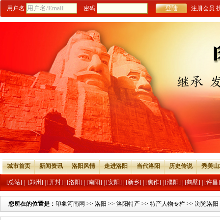
用户名
密码
注册会员
城市首页
新闻资讯
洛阳风情
走进洛阳
当代洛阳
历史传说
秀美山
[总站]
|
[郑州]
|
[开封]
|
[洛阳]
|
[南阳]
|
[安阳]
|
[新乡]
|
[焦作]
|
[濮阳]
|
[鹤壁]
|
[许昌]
您所在的位置是：
印象河南网
>>
洛阳
>>
洛阳特产
>>
特产人物专栏
>> 浏览洛阳