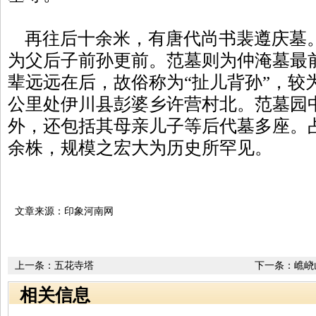
再往后十余米，有唐代尚书裴遵庆墓
为父后子前孙更前。范墓则为仲淹墓最
辈远远在后，故俗称为“扯儿背孙”，较
公里处伊川县彭婆乡许营村北。范墓园
外，还包括其母亲儿子等后代墓多座。占
余株，规模之宏大为历史所罕见。
文章来源：印象河南网
上一条：
五花寺塔
下一条：
嶕峣
相关信息