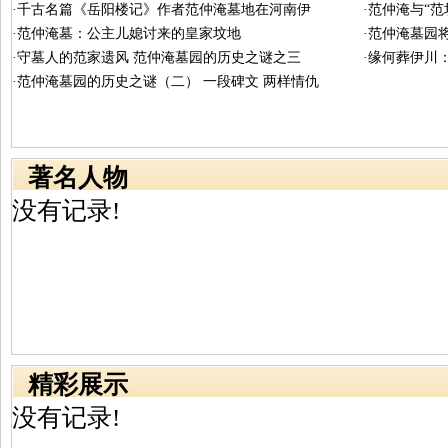
·千古名篇《岳阳楼记》作者范仲淹墓地在河南伊
·范仲淹与“
·范仲淹墓：公主儿媳讨来的皇家坟地
·范仲淹墓园
·守墓人的范家遗风 范仲淹墓园的历史之谜之三
·缘何葬伊川
·范仲淹墓园的历史之谜（二） 一段碑文 两样情仇
著名人物
没有记录!
精彩展示
没有记录!