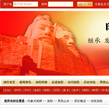
用户名
密码
注册会员
城市首页
新闻资讯
洛阳风情
走进洛阳
当代洛阳
历史传说
秀美山
[总站]
|
[郑州]
|
[开封]
|
[洛阳]
|
[南阳]
|
[安阳]
|
[新乡]
|
[焦作]
|
[濮阳]
|
[鹤壁]
|
[许昌]
您所在的位置是：
印象河南网
>>
洛阳
>>
秀美山水
>>
景区概况
>> 浏览洛阳