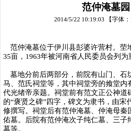
范仲淹墓园
2014/5/22 10:19:03
【字体：
范仲淹墓位于伊川县彭婆许营村。茔
35亩，1963年被河南省人民委员会
墓地分前后两部分，前院有山门、石
马、范氏祠堂等，其中祠堂旁的飨堂内有
代光绪帝亲题。祠堂前有范文正公神道
的“褒贤之碑”四字，碑文为隶书，由宋
修撰写。祠堂后有范仲淹墓、仲淹母秦
佑墓。后院有范仲淹次子纯仁墓、三子
墓等。