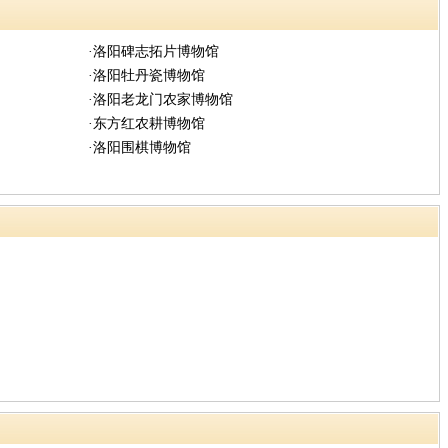
·洛阳碑志拓片博物馆
·洛阳牡丹瓷博物馆
·洛阳老龙门农家博物馆
·东方红农耕博物馆
·洛阳围棋博物馆