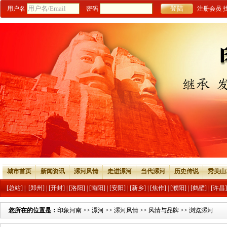
用户名
密码
注册会员
城市首页
新闻资讯
漯河风情
走进漯河
当代漯河
历史传说
秀美山
[总站]
|
[郑州]
|
[开封]
|
[洛阳]
|
[南阳]
|
[安阳]
|
[新乡]
|
[焦作]
|
[濮阳]
|
[鹤壁]
|
[许昌]
您所在的位置是：
印象河南
>>
漯河
>>
漯河风情
>>
风情与品牌
>> 浏览漯河