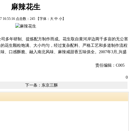
麻辣花生
/17 16:55:16 点击数：
245
【字体：
大
中
小
】
司多年研制、提炼配方制作而成。花生取自黄河岸边两千多亩的无公害
来的花生颗粒饱满、大小均匀，经过复杂配料、严格工艺和多道制作流程
、口感酥脆、融入南北风味、麻辣咸甜香五味俱全。2007年3月,兴盛
责任编辑：C005
0
下一条：
东京三酥