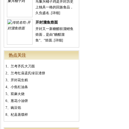
马豫兴桶子鸡是开封历史
上独具一格的回族食品，
久负盛名..
[详细]
开封溜鱼焙面
开封又一新糖醋软溜鲤鱼
焙面，是由“糖醋溜
鱼“、“焙面..
[详细]
热点关注
1、
兰考齐氏大刀面
2、
兰考红庙孟氏绿豆渣饼
3、
开封花生糕
4、
小焦杠油条
5、
双麻火烧
6、
葱花小油饼
7、
豌豆馅
8、
杞县蒸馍样