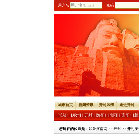
用户名
密码
城市首页
新闻资讯
开封风情
走进开封
[总站]
|
[郑州]
|
[开封]
|
[洛阳]
|
[南阳]
|
[安阳]
|
[新
您所在的位置是：
印象河南网
>>
开封
>>
开封美