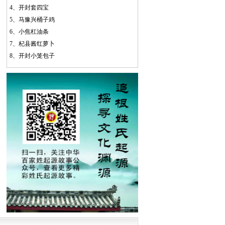
4、
开封套四宝
5、
马豫兴桶子鸡
6、
小焦杠油条
7、
杞县酱红萝卜
8、
开封小笼包子