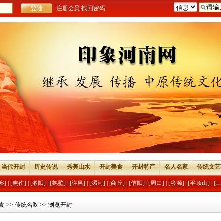
注册会员
找回密码
当代开封
历史传说
秀美山水
开封美食
开封特产
名人名家
传统文艺
乡]
|
[焦作]
|
[濮阳]
|
[鹤壁]
|
[许昌]
|
[漯河]
|
[商丘]
|
[信阳]
|
[周口]
|
[济源]
|
[平顶山]
|
[
食
>>
传统名吃
>> 浏览开封