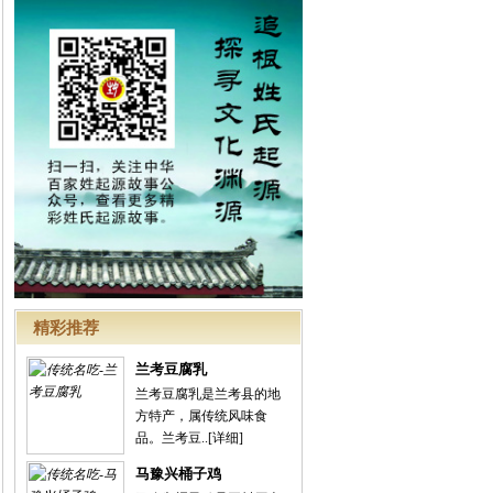
精彩推荐
兰考豆腐乳
兰考豆腐乳是兰考县的地
方特产，属传统风味食
品。兰考豆..
[详细]
马豫兴桶子鸡