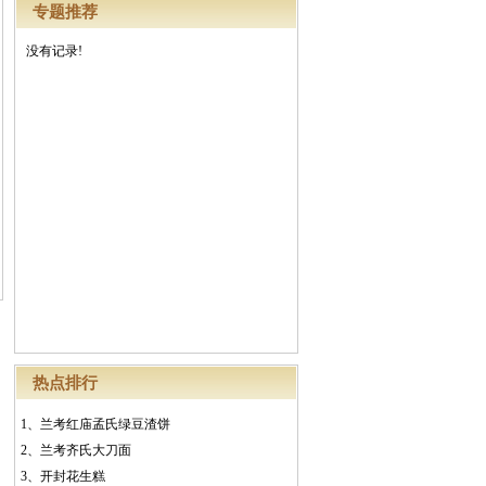
专题推荐
没有记录!
热点排行
1、
兰考红庙孟氏绿豆渣饼
2、
兰考齐氏大刀面
3、
开封花生糕