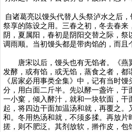
自诸葛亮以馒头代替人头祭泸水之后，
祭享的陈设之用。三春之初，冬去春来
阴，夏属阳，春初是阴阳交替之际，祭
调雨顺。当初馒头都是带肉馅的，而且
唐宋以后，馒头也有无馅者。《燕翼
发酵，或有馅，或无馅，蒸食之者，都
《居家必用事类全集》中，记有当时馒
分，用白面二斤半。先以酵一盏许，于面
一小窠，倾入酵汁，就和一块软面，干
起，将四边干面加温汤和就，再覆之。
和。冬用热汤和就，不须多揉。再放片
搓，则不肥泛。其剂放软，擀作皮，包