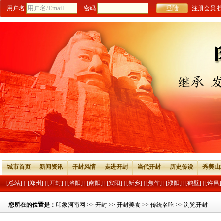
用户名
密码
注册会员
城市首页
新闻资讯
开封风情
走进开封
当代开封
历史传说
秀美山
[总站]
|
[郑州]
|
[开封]
|
[洛阳]
|
[南阳]
|
[安阳]
|
[新乡]
|
[焦作]
|
[濮阳]
|
[鹤壁]
|
[许昌]
您所在的位置是：
印象河南网
>>
开封
>>
开封美食
>>
传统名吃
>> 浏览开封