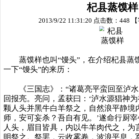
杞县蒸馍样
2013/9/22 11:31:20 点击数：
448
【
蒸馍样也叫“馒头”，在介绍杞县蒸
一下“馒头”的来历：
《三国志》：“诸葛亮平蛮回至泸水
回报亮。亮问，孟获曰：‘泸水源猖神
颗人头并黑牛白羊祭之，自然浪平静境内
师，安可妄杀？吾自有见。’遂命行厨
人头，眉目皆具，内以牛羊肉代之，为言
明祭之。祭罢，云收雾卷，波浪平息，