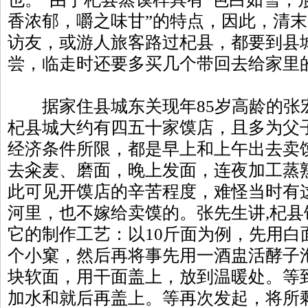
香浓郁，嚼之味甘”的特点，因此，清
访友，或游人旅客路过杞县，都要到县
尝，临走时还要多买几个带回去给家里
据家住县城东关现年85岁高龄的张
杞县城大约有四五十家馍店，且多为父
经济条件所限，都是早上和上午出去卖
去籴麦、磨面，晚上发面，连夜加工蒸
此可见开馍店的辛苦程度，难怪当时有
河里，也不嫁给卖馍的。张先生讲,杞
它的制作工艺：以10斤面为例，先用白
个小窠，然后再将事先用一酒盅活酵子
块软面，用干面盖上，放到温暖处。等
加水和就后再盖上。等再次发起，将所