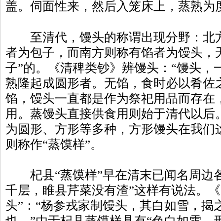
盖。伺面性来，然后入笼床上，蒸熟为
至清代，馒头的称谓出现分野：北方
者为包子，而南方则称有馅者为馒头，
子”的。《清稗类钞》辨馒头：“馒头，
熟隆起成圆形者。无馅，食时必以肴佐
馅，馒头一直都是作为祭祀用品而存在
用。蒸馒头直接供食用则始于清代以后
为圆形、方形等多种，方形馒头在我们这
则称作“蒸馍样”。
杞县“蒸馍样”早在清末已闻名周边各
千层，睢县芹菜没有渣”这样有说法。《
头”：“杨参戎家制馒头，其白如雪，揭
也。”由于杞县蒸馍样具有“色白如雪，