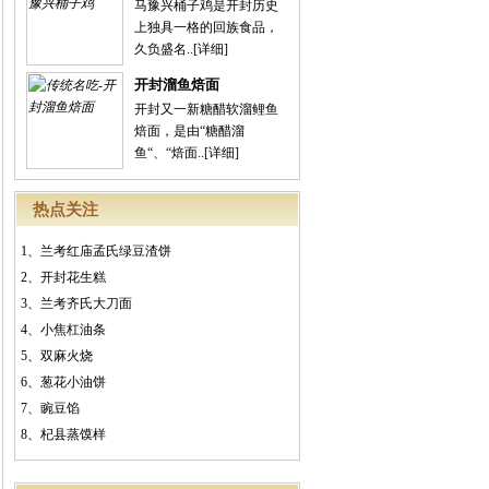
马豫兴桶子鸡是开封历史
上独具一格的回族食品，
久负盛名..
[详细]
开封溜鱼焙面
开封又一新糖醋软溜鲤鱼
焙面，是由“糖醋溜
鱼“、“焙面..
[详细]
热点关注
1、
兰考红庙孟氏绿豆渣饼
2、
开封花生糕
3、
兰考齐氏大刀面
4、
小焦杠油条
5、
双麻火烧
6、
葱花小油饼
7、
豌豆馅
8、
杞县蒸馍样