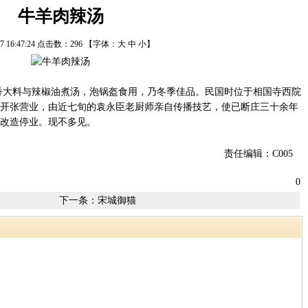
牛羊肉辣汤
/17 16:47:24 点击数：
296
【字体：
大
中
小
】
大料与辣椒油煮汤，泡锅盔食用，乃冬季佳品。民国时位于相国寺西院
月1日开张营业，由近七旬的袁永臣老厨师亲自传播技艺，使已断庄三十余年
场改造停业。现不多见。
责任编辑：C005
0
下一条：
宋城御猫