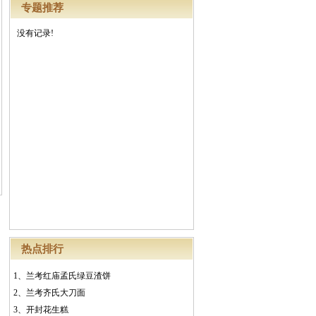
专题推荐
没有记录!
热点排行
1、
兰考红庙孟氏绿豆渣饼
2、
兰考齐氏大刀面
3、
开封花生糕