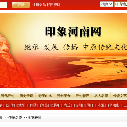
注册会员
找回密码
当代开封
历史传说
秀美山水
开封美食
开封特产
名人名家
传统文艺
乡]
|
[焦作]
|
[濮阳]
|
[鹤壁]
|
[许昌]
|
[漯河]
|
[商丘]
|
[信阳]
|
[周口]
|
[济源]
|
[平顶山]
|
[
食
>>
传统名吃
>> 浏览开封