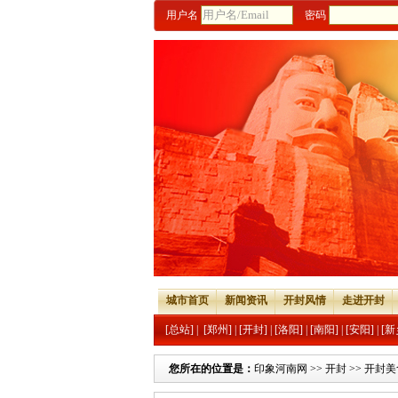
用户名
密码
城市首页
新闻资讯
开封风情
走进开封
[总站]
|
[郑州]
|
[开封]
|
[洛阳]
|
[南阳]
|
[安阳]
|
[新
您所在的位置是：
印象河南网
>>
开封
>>
开封美