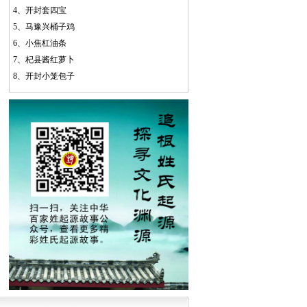
4、
开封套四宝
5、
马豫兴桶子鸡
6、
小焦杠油条
7、
杞县酱红萝卜
8、
开封小笼包子