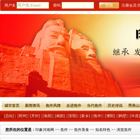
用户名
密码
注册会员
城市首页
新闻资讯
焦作风情
走进焦作
当代焦作
历史传说
秀美山
[总站]
|
[郑州]
|
[开封]
|
[洛阳]
|
[南阳]
|
[安阳]
|
[新乡]
|
[焦作]
|
[濮阳]
|
[鹤壁]
|
[许昌]
您所在的位置是：
印象河南网
>>
焦作
>>
焦作美食
>>
知名特色
>> 浏览焦作