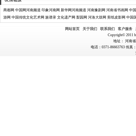
商都网
中国网河南频道
印象河南网
新华网河南频道
河南豫剧网
河南省书画网
中
游网
中国传统文化艺术网
族谱录
文化遗产网
梨园网
河洛大鼓网
剪纸皮影网
中国
网站首页
关于我们
联系我们
客户服务
Copyright© 2011 hn
地址： 河南省郑
电话：0371-86663763 传真：0