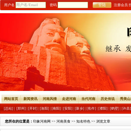
用户名
密码
注册会员
网站首页
新闻资讯
河南风情
走进河南
当代河南
历史传说
秀美山
[总站]
|
[郑州]
|
[开封]
|
[洛阳]
|
[南阳]
|
[安阳]
|
[新乡]
|
[焦作]
|
[濮阳]
|
[鹤壁]
|
[许昌]
您所在的位置是：
印象河南网
>>
河南美食
>>
知名特色
>> 浏览文章