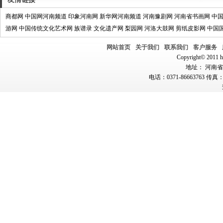
商都网
中国网河南频道
印象河南网
新华网河南频道
河南豫剧网
河南省书画网
中
游网
中国传统文化艺术网
族谱录
文化遗产网
梨园网
河洛大鼓网
剪纸皮影网
中国
网站首页
关于我们
联系我们
客户服务
Copyright© 2011 hn
地址： 河南省郑
电话：0371-86663763 传真：0