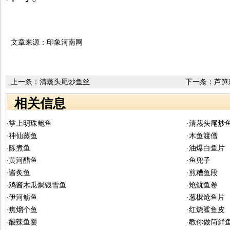
文章来源：印象河南网
上一条：
清蒸头尾炒鱼丝
下一条：
芦笋
相关信息
·掌上明珠鲍鱼
·清蒸头尾炒
·神仙蒸鱼
·木鱼渡僧
·陈煮鱼
·油爆白鱼片
·黄河醋鱼
·鱼兜子
·酱炙鱼
·煎糟鱼段
·鸡酱木瓜焗银雪鱼
·炝鱿鱼卷
·伊河鲂鱼
·葱椒炝鱼片
·焦熘个鱼
·红烧鲨鱼皮
·酸辣鱼羹
·教你做筒鲜