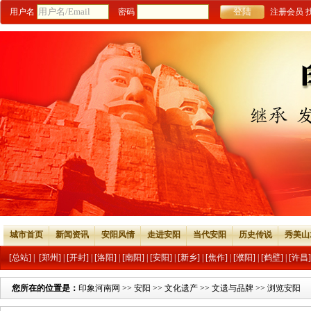
用户名
密码
注册会员
城市首页
新闻资讯
安阳风情
走进安阳
当代安阳
历史传说
秀美山
[总站]
|
[郑州]
|
[开封]
|
[洛阳]
|
[南阳]
|
[安阳]
|
[新乡]
|
[焦作]
|
[濮阳]
|
[鹤壁]
|
[许昌]
您所在的位置是：
印象河南网
>>
安阳
>>
文化遗产
>>
文遗与品牌
>> 浏览安阳