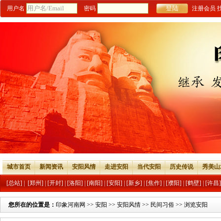
用户名
密码
注册会员
城市首页
新闻资讯
安阳风情
走进安阳
当代安阳
历史传说
秀美山
[总站]
|
[郑州]
|
[开封]
|
[洛阳]
|
[南阳]
|
[安阳]
|
[新乡]
|
[焦作]
|
[濮阳]
|
[鹤壁]
|
[许昌]
您所在的位置是：
印象河南网
>>
安阳
>>
安阳风情
>>
民间习俗
>> 浏览安阳