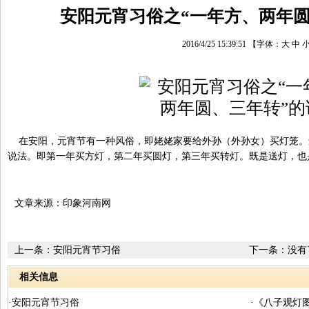
安阳元宵习俗之“一年方、两年圆
2016/4/25 15:39:51
【字体：
大
中
在安阳，元宵节有一种风俗，即姥姥家要给外孙（外孙女）买灯笼。还
说法。即第一年买方灯，第二年买圆灯，第三年买转灯。既是送灯，也
文章来源：印象河南网
上一条：
安阳元宵节习俗
下一条：没有
相关信息
·安阳元宵节习俗
·《八子观灯