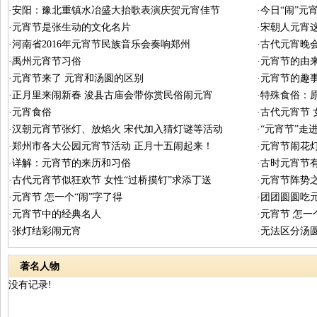
·安阳：豫北重镇水冶盛大抬歌表演庆贺元宵佳节
·今日“闹”
·元宵节是张生动的文化名片
·宋朝人元宵
·河南省2016年元宵节民族音乐会奏响郑州
·古代元宵晚
·禹州元宵节习俗
·元宵节的由
·元宵节来了 元宵和汤圆的区别
·元宵节的趣
·正月里来闹新春 浚县古庙会带你赏民俗闹元宵
·特殊食俗：
·元宵食俗
·古代元宵节
·汉朝元宵节张灯、放焰火 宋代加入猜灯谜等活动
·“元宵节”
·郑州市各大公园元宵节活动 正月十五闹起来！
·元宵节闹花
·详解：元宵节的来历和习俗
·古时元宵节
·古代元宵节似狂欢节 女性“过桥摸钉”求添丁送
·元宵节阵势
·元宵节 怎一个“闹”字了得
·团团圆圆吃
·元宵节中的经典名人
·元宵节 怎一
·张灯结彩闹元宵
·无法区分汤
著名人物
没有记录!