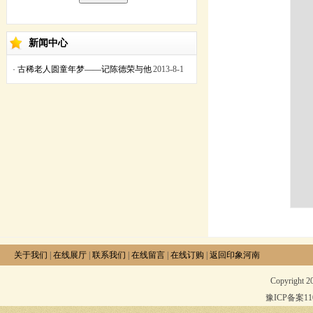
新闻中心
·
古稀老人圆童年梦——记陈德荣与他
2013-8-1
的剪纸艺术
关于我们
|
在线展厅
|
联系我们
|
在线留言
|
在线订购
|
返回印象河南
Copyright 
豫ICP备案1