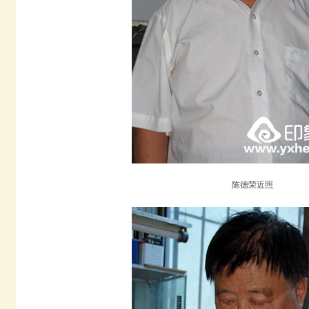
陈德荣近照