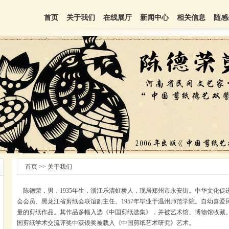
首页
关于我们
在线展厅
新闻中心
相关信息
随感
首页 >> 关于我们
陈德荣，男，1935年生，浙江乐清虹桥人，现居郑州市永安街。中华文化促
会会员、黑龙江省剪纸会联谊副主任。1957年毕业于温州师范学院。自幼喜
量的剪纸作品。其作品多幅入选《中国剪纸选集》，并被艺术馆、博物馆收藏
国剪纸学术交流评奖中获银奖被载入《中国剪纸艺术研究》艺术。