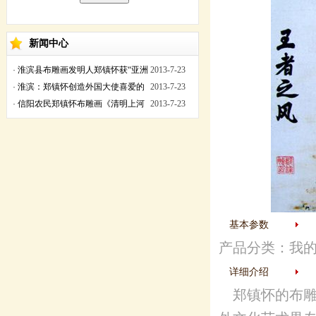
新闻中心
·
淮滨县布雕画发明人郑镇怀获“亚洲
2013-7-23
工艺美术大师”称号
·
淮滨：郑镇怀创造外国大使喜爱的
2013-7-23
布雕画艺术
·
信阳农民郑镇怀布雕画《清明上河
2013-7-23
图》获“百花奖”金奖
基本参数
产品分类：我
详细介绍
郑镇怀的布雕