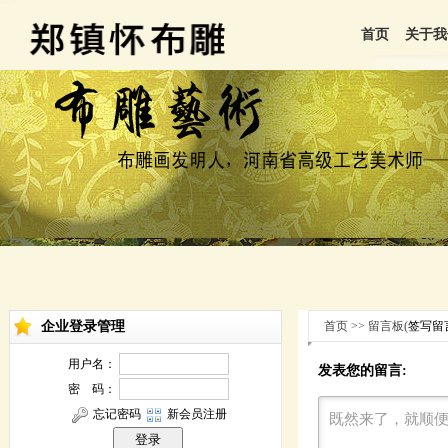
首页
关于我
企业登录管理
首页 >> 留言板(
签写留
发表您的留言: