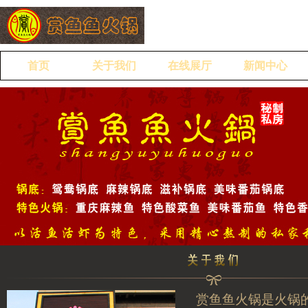
首页
关于我们
在线展厅
新闻中心
赏鱼鱼火锅是火锅的