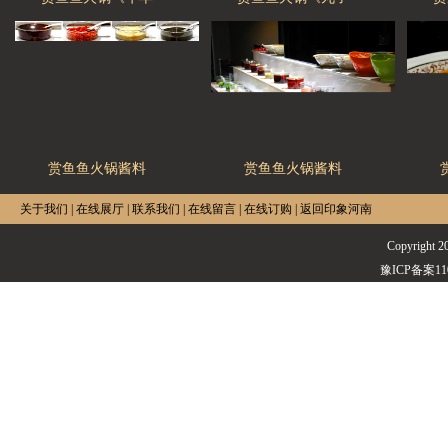
赏鱼鱼火锅酱料
赏鱼鱼火锅酱料
关于我们
|
在线展厅
|
联系我们
|
在线留言
|
在线订购
|
返回印象河南
Copyright 
豫ICP备案1