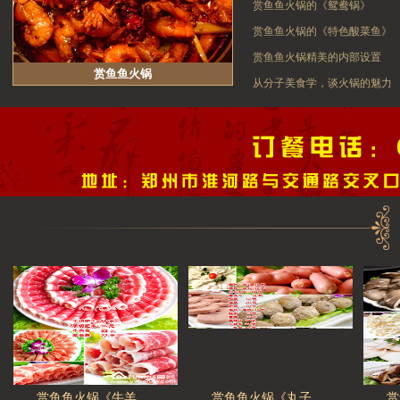
赏鱼鱼火锅的《鸳鸯锅》
赏鱼鱼火锅的《特色酸菜鱼》
赏鱼鱼火锅精美的内部设置
赏鱼鱼火锅
从分子美食学，谈火锅的魅力
赏鱼鱼火锅《牛羊
赏鱼鱼火锅《丸子
赏