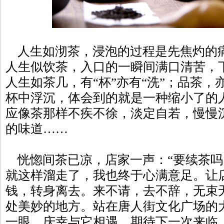
人生如沏茶，浸泡的过程是先焦灼的
人生似饮茶，入口的一瞬间满口清苦，
人生如茶几，有“杯”亦有“洗”；品茶
杯中浮沉，体会到的就是一种缩小了的
应像茶那样不疾不徐，淡定自若，慢慢
的味道……
恍惚间茶已凉，店家一声：“要续茶吗
就这样溜走了，我也终于心满意足。让
钱，转身离去。来不请，去不辞，无束
处美妙的地方。站在唐人街文化广场的
一眼，庆幸与它相遇，期待下一次来临