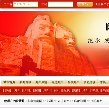
用户名
密码
注册会员
城市首页
新闻资讯
郑州风情
走进郑州
当代郑州
历史传说
秀美山
[总站]
|
[郑州]
|
[开封]
|
[洛阳]
|
[南阳]
|
[安阳]
|
[新乡]
|
[焦作]
|
[濮阳]
|
[鹤壁]
|
[许昌]
您所在的位置是：
印象河南网
>>
郑州
>>
走进郑州
>>
印象郑州
>> 浏览郑州