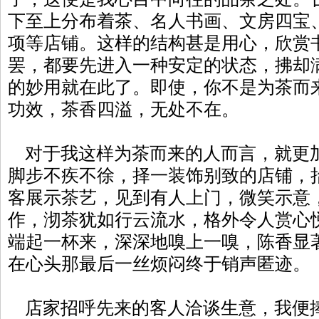
下至上分布着茶、名人书画、文房四宝
项等店铺。这样的结构甚是用心，欣赏
罢，都要先进入一种安定的状态，拂却
的妙用就在此了。即使，你不是为茶而
功效，茶香四溢，无处不在。
对于我这样为茶而来的人而言，就更
脚步不疾不徐，择一装饰别致的店铺，
客展示茶艺，见到有人上门，微笑示意
作，沏茶犹如行云流水，格外令人赏心
端起一杯来，深深地嗅上一嗅，陈香显
在心头那最后一丝烦闷终于销声匿迹。
店家招呼先来的客人洽谈生意，我便