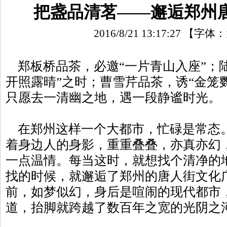
把盏品清茗——邂逅郑州
2016/8/21 13:17:27
【字体：
郑板桥品茶，必邀“一片青山入座”；
开照露晴”之时；曹雪芹品茶，诱“金笼
只愿去一清幽之地，遇一段静谧时光。
在郑州这样一个大都市，忙碌是常态
着身边人的身影，重重叠叠，亦真亦幻
一点温情。每当这时，就想找个清净的
找的时候，就邂逅了郑州的唐人街文化
前，如梦似幻，身后是喧闹的现代都市
道，抬脚就跨越了数百年之宽的光阴之