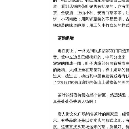
的，构思别致的。有些店家则根据自己经
道，看到店铺的茶叶销售有批发的，亦有
茶、金骏眉、正山小种、安吉白茶等等，
饼，小巧精致；用陶瓷瓶装的不易受潮，
铁罐装的味道醇厚；用工艺小竹盒装的样
茶韵俱增
走在街上，一路见到很多店家在门口选茶
音。筐中左边是已经摘好的，中间分出来
皱皱的团成一团，叶子边缘部分向背后卷
的嫩柄。大姐正坐在茶筐前，双手娴熟的
过来，拨过去，挑出其中颜色发黄或者有
了大姐们在漫山遍野的茶山上采摘茶的画
茶叶的醇香弥漫在整个街区，悠远淡雅，
真是处处茶香唐人街啊！
唐人街文化广场销售茶叶的商家里，经营
示。有些品牌还是以专卖店的形式出现；
度。这些直接从茶场运来的茶，质量好、价