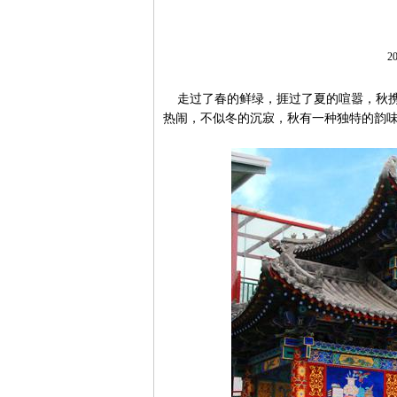
20
走过了春的鲜绿，捱过了夏的喧嚣，秋携
热闹，不似冬的沉寂，秋有一种独特的韵