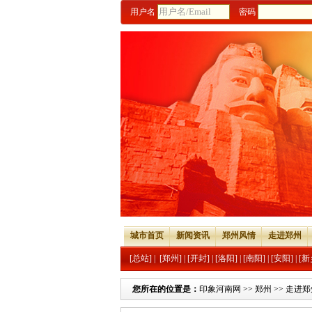
用户名
密码
城市首页
新闻资讯
郑州风情
走进郑州
[总站]
|
[郑州]
|
[开封]
|
[洛阳]
|
[南阳]
|
[安阳]
|
[新
您所在的位置是：
印象河南网
>>
郑州
>>
走进郑