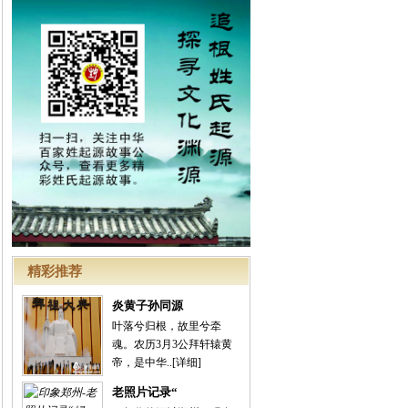
精彩推荐
炎黄子孙同源
叶落兮归根，故里兮牵
魂。农历3月3公拜轩辕黄
帝，是中华..
[详细]
老照片记录“