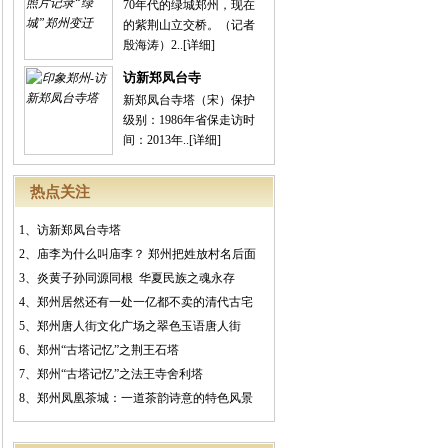
70年代的绿城郑州，现在
的紫荆山立交桥。（记者
殷海涛）2..
[详细]
访新郑凤台寺
新郑凤台寺塔（宋）保护
级别：1986年省保走访时
间：2013年..
[详细]
热点关注
1、
访新郑凤台寺塔
2、
庙李为什么叫庙李？ 郑州把姓放村名后面
3、
炎黄子孙同源同根 华夏民族之魂永存
4、
郑州居然还有一处一亿都不卖的清代古宅
5、
郑州唐人街文化广场之翠色玉语唐人街
6、
郑州“古塔记忆”之荆王石塔
7、
郑州“古塔记忆”之法王寺舍利塔
8、
郑州凤凰茶城：一道茶韵诗意的特色风景