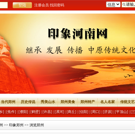
注册会员
找回密码
当代郑州
历史传说
秀美山水
郑州美食
郑州特产
名人名家
传统文艺
乡]
|
[焦作]
|
[濮阳]
|
[鹤壁]
|
[许昌]
|
[漯河]
|
[商丘]
|
[信阳]
|
[周口]
|
[济源]
|
[平顶山]
|
[
州
>>
印象郑州
>> 浏览郑州