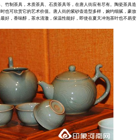
具、竹制茶具，木质茶具、石质茶具等，在唐人街应有尽有。陶瓷茶具造
同时也可欣赏它的艺术价值。唐人街的紫砂壶造型多样，婉约细腻，豪放
果最好，香味醇，茶水清澈，保温性能好，即使在夏天冲泡茶叶也不易变