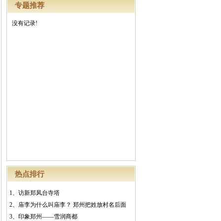
专题推荐
没有记录!
热点排行
1、
访新郑凤台寺塔
2、
庙李为什么叫庙李？ 郑州把姓放村名后面
3、
印象郑州——雪润商都