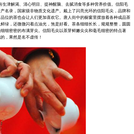
有生津解渴、清心明目、提神醒脑、去腻消食等多种营养价值。信阳毛
遗产名录，国家级非物质文化遗产。戴上了闪亮光环的信阳毛尖，品牌和
有品位的茶也会让人们更加喜欢它。唐人街中的橱窗里摆放着各种成品茶
色鲜绿，还微微闪着点油光，煞是好看。茶条细细长长，规规整整，圆圆
毫细细密密的布满芽尖。信阳毛尖以茶芽鲜嫩尖尖和毫毛细密的特点著
拟的，果然是名不虚传！