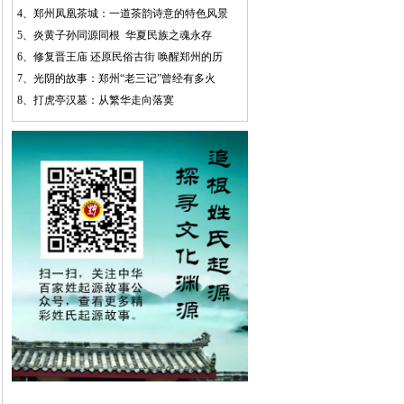
4、
郑州凤凰茶城：一道茶韵诗意的特色风景
5、
炎黄子孙同源同根 华夏民族之魂永存
6、
修复晋王庙 还原民俗古街 唤醒郑州的历
7、
光阴的故事：郑州“老三记”曾经有多火
8、
打虎亭汉墓：从繁华走向落寞