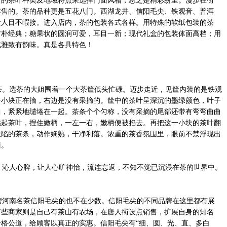
营的茶叶种类及地域特点来选择门面风格，总之是精彩纷呈。漫步在街
零售的。茶的品种更是五花八门。西湖龙井、信阳毛尖、铁观音、普洱
让人目不暇接。进入店内，茶的包装各式各样。用特殊的软纸包装的茶
古朴经典；糖果状的圆润可爱，耳目一新；现代礼盒的包装体面高档；用
式雅致有韵味。真是各具特色！
。选茶的大姐围着一个大茶筐低头忙碌。迈步走近，见筐内装的是铁观
一小块正在摘，右边是没有采摘的。筐中的茶叶呈深沉的墨绿颜色，叶子
曲，紧紧地缱绻在一起。茶条个个匀称，没有采摘的尾部还带有弯弯曲曲
挑起茶叶，捏住嫩柄，一左一右，嫩柄便被掐去。再把这一小块的茶叶翻
缺陷的茶条，动作娴熟，干净利落。浓重的茶香氛围里，眼前不禁浮现出
面。
沁人心脾，让人心旷神怡，流连忘返，不知不觉已沉浸在茶的世界中。
河南名茶信阳毛尖的也不在少数。信阳毛尖的不同品牌在这里都有展
有些商家则是自己有茶山有农场，在唐人街设点销售，扩展自身的知名
格公道，给顾客以真正的实惠。信阳毛尖有“细、圆、光、直、多白