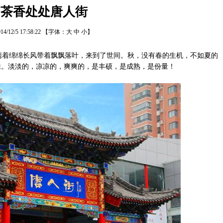
茶香处处唐人街
14/12/5 17:58:22
【字体：
大
中
小
】
着绵绵长风带着飘飘落叶，来到了世间。秋，没有春的生机，不如夏的
味。淡淡的，凉凉的，爽爽的，是丰硕，是成熟，是份量！