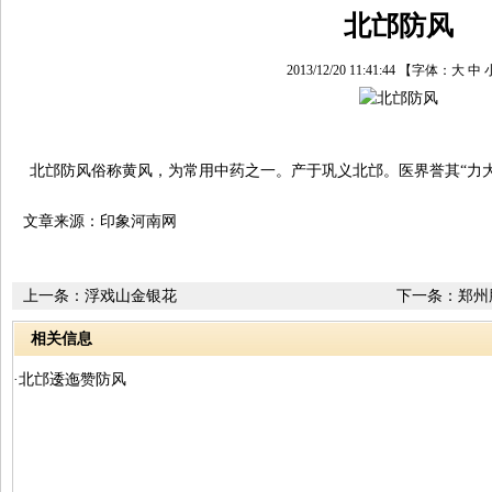
北邙防风
2013/12/20 11:41:44
【字体：
大
中
北邙防风俗称黄风，为常用中药之一。产于巩义北邙。医界誉其“力大
文章来源：印象河南网
上一条：
浮戏山金银花
下一条：
郑州
相关信息
·北邙逶迤赞防风