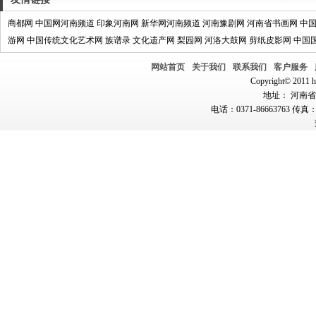
商都网
中国网河南频道
印象河南网
新华网河南频道
河南豫剧网
河南省书画网
中
游网
中国传统文化艺术网
族谱录
文化遗产网
梨园网
河洛大鼓网
剪纸皮影网
中国
网站首页
关于我们
联系我们
客户服务
Copyright© 2011 hn
地址： 河南省郑
电话：0371-86663763 传真：0