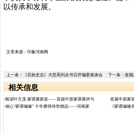
以传承和发展。
文章来源：印象河南网
上一条：
《百姓史志》大型系列丛书召开编委座谈会
下一条：
发掘
郑姓源流研讨
相关信息
·根深叶方茂 家谱展新姿——首届中原家谱展评与
·首届中原家
·倾心“家谱编修” 十年磨得传世精品——河南家
·《家谱编修