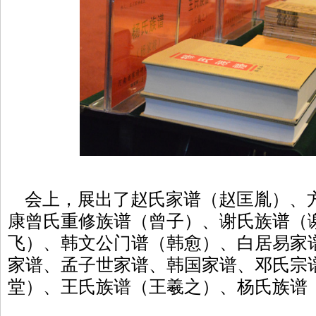
会上，展出了赵氏家谱（赵匡胤）、
康曾氏重修族谱（曾子）、谢氏族谱（
飞）、韩文公门谱（韩愈）、白居易家
家谱、孟子世家谱、韩国家谱、邓氏宗
堂）、王氏族谱（王羲之）、杨氏族谱