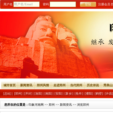
用户名
密码
注册会员
城市首页
新闻资讯
郑州风情
走进郑州
当代郑州
历史传说
秀美山
[总站]
|
[郑州]
|
[开封]
|
[洛阳]
|
[南阳]
|
[安阳]
|
[新乡]
|
[焦作]
|
[濮阳]
|
[鹤壁]
|
[许昌]
您所在的位置是：
印象河南网
>>
郑州
>>
新闻资讯
>> 浏览郑州