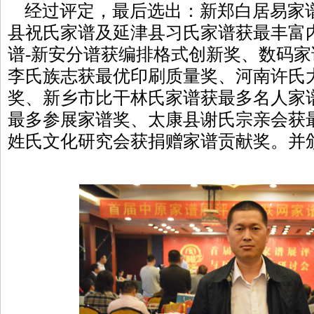
经过评定，最后选出：新郑白居易家
县祝氏家谱及延津县习氏家谱获最丰富
谱-新安分谱获编排格式创新奖、数码
李氏族志获最优印刷质量奖、河南许氏
奖、新乡市比干林氏家谱获最多名人家
最多参展家谱奖、太康县谢氏宗亲会获
姓氏文化研究会获捐赠家谱贡献奖。并