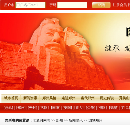
用户名
密码
注册会员
城市首页
新闻资讯
郑州风情
走进郑州
当代郑州
历史传说
秀美山
[总站]
|
[郑州]
|
[开封]
|
[洛阳]
|
[南阳]
|
[安阳]
|
[新乡]
|
[焦作]
|
[濮阳]
|
[鹤壁]
|
[许昌]
您所在的位置是：
印象河南网
>>
郑州
>>
新闻资讯
>> 浏览郑州