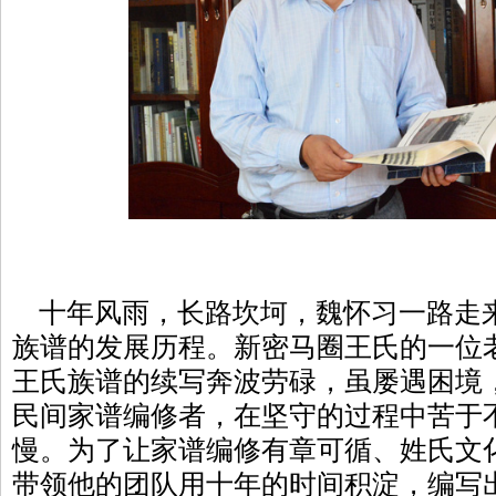
十年风雨，长路坎坷，魏怀习一路走
族谱的发展历程。新密马圈王氏的一位老
王氏族谱的续写奔波劳碌，虽屡遇困境
民间家谱编修者，在坚守的过程中苦于
慢。为了让家谱编修有章可循、姓氏文
带领他的团队用十年的时间积淀，编写