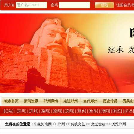
用户名
密码
注册会员
城市首页
新闻资讯
郑州风情
走进郑州
当代郑州
历史传说
秀美山
[总站]
|
[郑州]
|
[开封]
|
[洛阳]
|
[南阳]
|
[安阳]
|
[新乡]
|
[焦作]
|
[濮阳]
|
[鹤壁]
|
[许昌]
您所在的位置是：
印象河南网
>>
郑州
>>
传统文艺
>>
文艺赏析
>> 浏览郑州