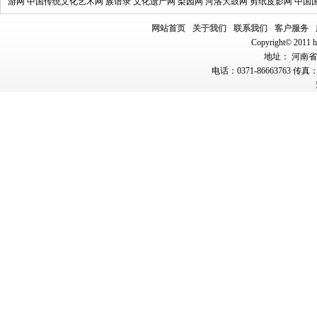
游网
中国传统文化艺术网
族谱录
文化遗产网
梨园网
河洛大鼓网
剪纸皮影网
中国
网站首页
关于我们
联系我们
客户服务
Copyright© 2011 hn
地址： 河南省郑
电话：0371-86663763 传真：0