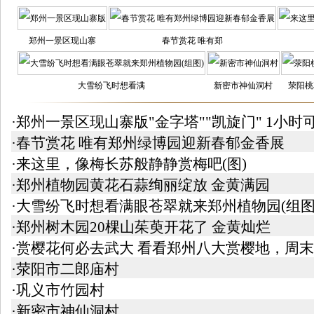
郑州一景区现山寨
春节赏花 唯有郑
大雪纷飞时想看满
新密市神仙洞村
荥阳桃
·郑州一景区现山寨版"金字塔""凯旋门" 1小时
·春节赏花 唯有郑州绿博园迎新春郁金香展
·来这里，像梅长苏般静静赏梅吧(图)
·郑州植物园黄花石蒜绚丽绽放 金黄满园
·大雪纷飞时想看满眼苍翠就来郑州植物园(组图
·郑州树木园20棵山茱萸开花了 金黄灿烂
·赏樱花何必去武大 看看郑州八大赏樱地，周
·荥阳市二郎庙村
·巩义市竹园村
·新密市神仙洞村