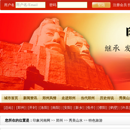
用户名
密码
注册会员
城市首页
新闻资讯
郑州风情
走进郑州
当代郑州
历史传说
秀美山
[总站]
|
[郑州]
|
[开封]
|
[洛阳]
|
[南阳]
|
[安阳]
|
[新乡]
|
[焦作]
|
[濮阳]
|
[鹤壁]
|
[许昌]
您所在的位置是：
印象河南网
>>
郑州
>>
秀美山水
>>
特色旅游