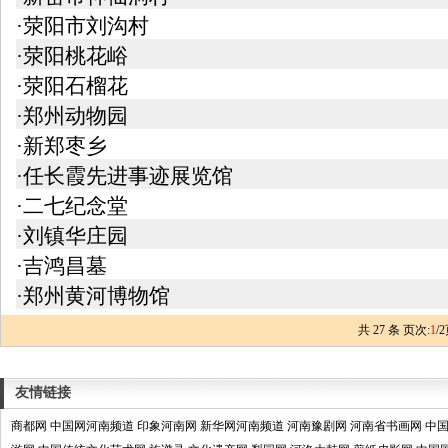
·荥阳市刘沟村
·荥阳桃花峪
·荥阳石榴花
·郑州动物园
·新郑枣乡
·任长霞先进事迹展览馆
·二七纪念堂
·刘镇华庄园
·吉鸿昌墓
·郑州黄河博物馆
共
27
条 页次:
1
/
2
友情链接
商都网
中国网河南频道
印象河南网
新华网河南频道
河南豫剧网
河南省书画网
中