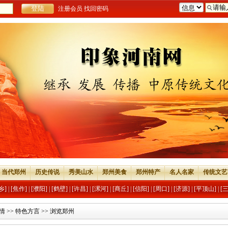
注册会员
找回密码
当代郑州
历史传说
秀美山水
郑州美食
郑州特产
名人名家
传统文艺
乡]
|
[焦作]
|
[濮阳]
|
[鹤壁]
|
[许昌]
|
[漯河]
|
[商丘]
|
[信阳]
|
[周口]
|
[济源]
|
[平顶山]
|
[
情
>>
特色方言
>> 浏览郑州