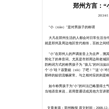
郑州方言：“
2013/4/
“小（xiào）”是对男孩子的称谓
大凡在郑州生活的人都会对日常生活当中人们
就是郑州及周边地区世代相传，百姓之间
“小”在郑州人的声调发音上为去声，溯其
简化了的单音词。尤其是市郊周边和老城
韵构词方式的称男孩子为 “孩儿”的叫法如
个‘小’哇？该娶媳（xiù）了吧！”“这‘小
那样的贴切流畅家常。与之相对应的则是称
如今称男孩子为“小”的叫法已略显得土气
当地语音来说，若用普通话或其他方言讲
文章来源：郑州晚报 原文时间：2008-12-