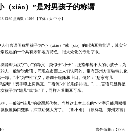
小（xiào）”是对男孩子的称谓
1 18:13:30 点击数：
1016
【字体：
大
中
小
】
言语间称男孩子为“小（xiào）”或［sio］的叫法耳熟能详，其实它
经常说起的一个具有浓郁地方特色、很大众化的专用字眼。
渊源即为汉字“小”的释义，类似于“小子”，泛指年龄不大的小孩子，为
区的人一般皆说此语，同现在市面上人们认同的、带有郑州方言独特儿化
出一辙。“小”为中性字义，语调干脆随和上口。例如：“恁家有几
’咋恁孬呀！费手嘞上房揭瓦。”“看俺‘小’长嘞多排场。”……言语间显得是
女孩子为“妮儿”或“妞”了，同样叫着顺耳可亲。
些，一般被“孩儿”的称谓所代替。当然这土生土长的“小”字只能用郑州
那就很显拗口蹩脚，抑或贻笑大方了。（鲁小刚）（原标题：郑州方言）
10
责任编辑：C005