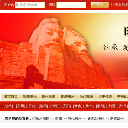
用户名
密码
注册会员
城市首页
新闻资讯
郑州风情
走进郑州
当代郑州
历史传说
秀美山
[总站]
|
[郑州]
|
[开封]
|
[洛阳]
|
[南阳]
|
[安阳]
|
[新乡]
|
[焦作]
|
[濮阳]
|
[鹤壁]
|
[许昌]
您所在的位置是：
印象河南网
>>
郑州
>>
当代郑州
>>
身边新地标
>> 浏览郑州