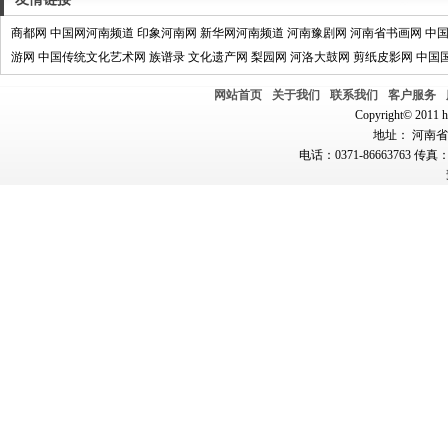
商都网
中国网河南频道
印象河南网
新华网河南频道
河南豫剧网
河南省书画网
中
游网
中国传统文化艺术网
族谱录
文化遗产网
梨园网
河洛大鼓网
剪纸皮影网
中国
网站首页
关于我们
联系我们
客户服务
Copyright© 2011 hn
地址： 河南省郑
电话：0371-86663763 传真：0